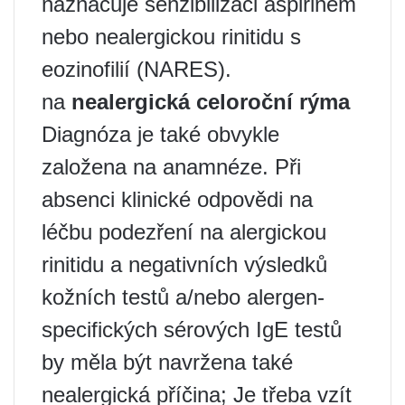
naznačuje senzibilizaci aspirinem
nebo nealergickou rinitidu s
eozinofilií (NARES).
na
nealergická celoroční rýma
Diagnóza je také obvykle
založena na anamnéze. Při
absenci klinické odpovědi na
léčbu podezření na alergickou
rinitidu a negativních výsledků
kožních testů a/nebo alergen-
specifických sérových IgE testů
by měla být navržena také
nealergická příčina; Je třeba vzít