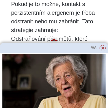
Pokud je to možné, kontakt s
perzistentním alergenem je třeba
odstranit nebo mu zabránit. Tato
strategie zahrnuje:
Odstraňování předmětů, které
shromažďují prach, jako jsou
drobnosti, časopisy, knihy a
vycpaná zvířata
Použití polštářů plněných
syntetickými vlákny a
nepropustných matracových
podložek