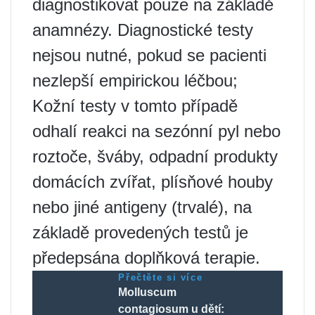
diagnostikovat pouze na základě
anamnézy. Diagnostické testy
nejsou nutné, pokud se pacienti
nezlepší empirickou léčbou;
Kožní testy v tomto případě
odhalí reakci na sezónní pyl nebo
roztoče, šváby, odpadní produkty
domácích zvířat, plísňové houby
nebo jiné antigeny (trvalé), na
základě provedených testů je
předepsána doplňková terapie.
Přečtěte si více
Molluscum
contagiosum u dětí: