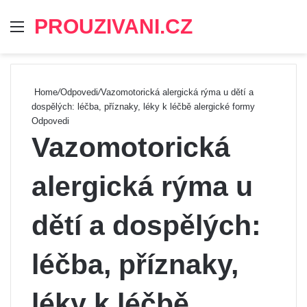
PROUZIVANI.CZ
Menu
Se
Home
/
Odpovedi
/
Vazomotorická alergická rýma u dětí a
dospělých: léčba, příznaky, léky k léčbě alergické formy
Odpovedi
Vazomotorická
alergická rýma u
dětí a dospělých:
léčba, příznaky,
léky k léčbě