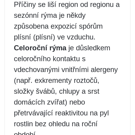
Příčiny se liší region od regionu a
sezónní rýma je někdy
způsobena expozicí spórům
plísní (plísní) ve vzduchu.
Celoroční rýma
je důsledkem
celoročního kontaktu s
vdechovanými vnitřními alergeny
(např. exkrementy roztočů,
složky švábů, chlupy a srst
domácích zvířat) nebo
přetrvávající reaktivitou na pyl
rostlin bez ohledu na roční
období.