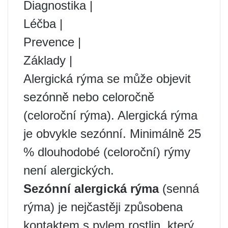
Diagnostika |
Léčba |
Prevence |
Základy |
Alergická rýma se může objevit
sezónně nebo celoročně
(celoroční rýma). Alergická rýma
je obvykle sezónní. Minimálně 25
% dlouhodobé (celoroční) rýmy
není alergických.
Sezónní alergická rýma
(senná
rýma) je nejčastěji způsobena
kontaktem s pylem rostlin, který