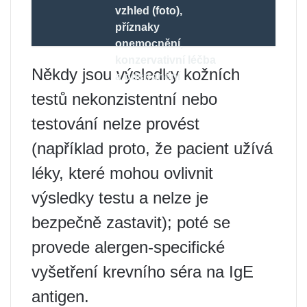
vzhled (foto),
příznaky
onemocnění,
konzervativní léčba
Někdy jsou výsledky kožních
a odstranění
testů nekonzistentní nebo
testování nelze provést
(například proto, že pacient užívá
léky, které mohou ovlivnit
výsledky testu a nelze je
bezpečně zastavit); poté se
provede alergen-specifické
vyšetření krevního séra na IgE
antigen.