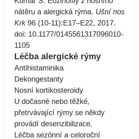
Kumar S: Eozinofily z nosního
nátěru a alergická rýma.
Ušní nos
Krk
96 (10-11):E17–E22, 2017.
doi: 10.1177/0145561317096010-
1105
Léčba alergické rýmy
Antihistaminika
Dekongestanty
Nosní kortikosteroidy
U dočasné nebo těžké,
přetrvávající rýmy se někdy
provádí desenzibilizace.
Léčba sezónní a celoroční