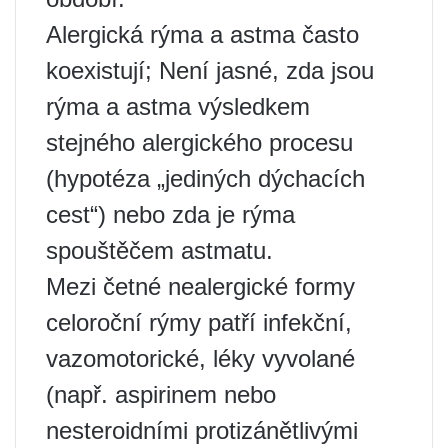
Alergická rýma a astma často
koexistují; Není jasné, zda jsou
rýma a astma výsledkem
stejného alergického procesu
(hypotéza „jediných dýchacích
cest“) nebo zda je rýma
spouštěčem astmatu.
Mezi četné nealergické formy
celoroční rýmy patří infekční,
vazomotorické, léky vyvolané
(např. aspirinem nebo
nesteroidními protizánětlivými