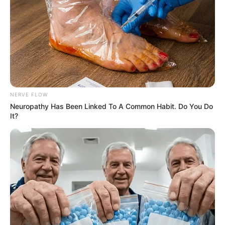
Jaké jsou příznaky?
žlutý nebo zelený výtok;
kašel;
nazální kongesce;
suchý nos