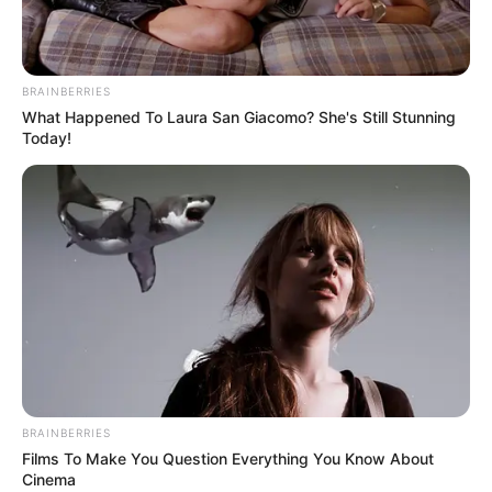
intervence – punkce maxilárního
sinu. Je předepsáno, když hnis
nelze odstranit z dutin
výplachem.