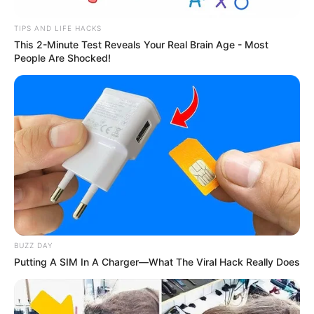
Virová sinusitida
Považuje se
za nachlazení a je sezónní.
Nejčastěji se vyskytuje na
podzim, v zimě a na jaře. Mezi
viry patří:
rhinoviry;
chřipkové viry;
respirační syncytiální viry;
adenoviry;
koronaviry.
Virová sinusitida, pokud není
správně léčena, vede k
bakteriální sinusitida
. V této