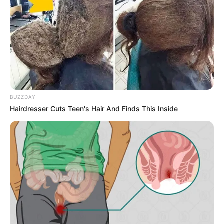
době se bakterie aktivně množí v
dutinách, což vede ke
komplikacím.
Bakteriální sinusitida může také
způsobit:
– zakřivení nosní přepážky;
– polypy;
– chronická rýma;
– adenoidy u dětí.