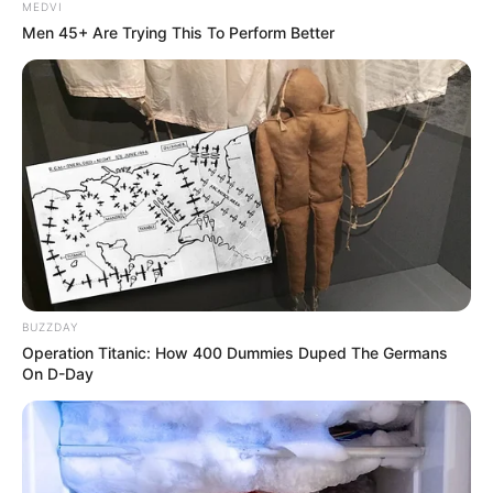
sinusu;
sfenoiditida – zánět sfénoidního
sinu;
etmoiditida – zánět sliznice buněk
etmoidního labyrintu;
sinusitida – zánět čelistní dutiny.
Sinusitida je nejčastějším typem
sinusitidy. Když dojde k
onemocnění, hnis se začne
hromadit v maxilárním sinu kvůli
proliferaci bakterií.