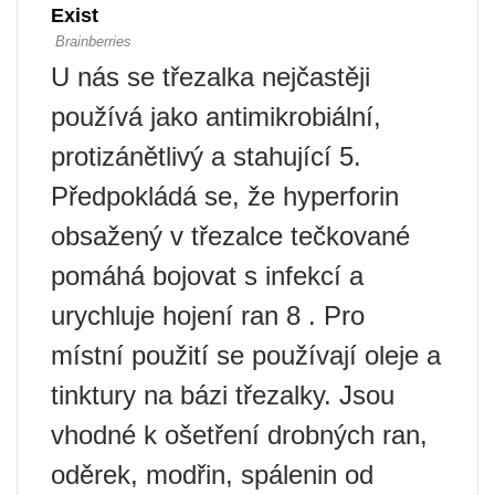
U nás se třezalka nejčastěji
používá jako antimikrobiální,
protizánětlivý a stahující 5.
Předpokládá se, že hyperforin
obsažený v třezalce tečkované
pomáhá bojovat s infekcí a
urychluje hojení ran 8 . Pro
místní použití se používají oleje a
tinktury na bázi třezalky. Jsou
vhodné k ošetření drobných ran,
oděrek, modřin, spálenin od