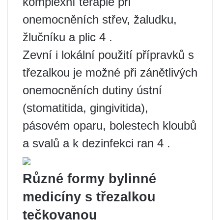
komplexní terapie při
onemocněních střev, žaludku,
žlučníku a plic 4 .
Zevní i lokální použití přípravků s
třezalkou je možné při zánětlivých
onemocněních dutiny ústní
(stomatitida, gingivitida),
pásovém oparu, bolestech kloubů
a svalů a k dezinfekci ran 4 .
Různé formy bylinné
medicíny s třezalkou
tečkovanou