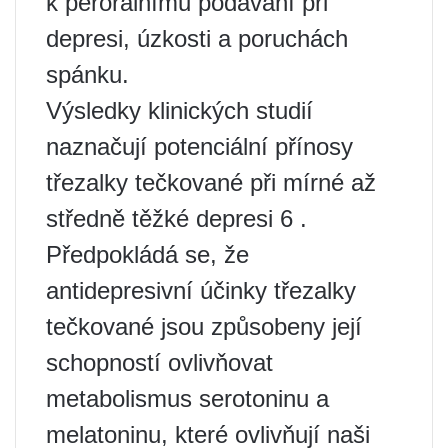
k perorálnímu podávání při
depresi, úzkosti a poruchách
spánku.
Výsledky klinických studií
naznačují potenciální přínosy
třezalky tečkované při mírné až
středně těžké depresi 6 .
Předpokládá se, že
antidepresivní účinky třezalky
tečkované jsou způsobeny její
schopností ovlivňovat
metabolismus serotoninu a
melatoninu, které ovlivňují naši