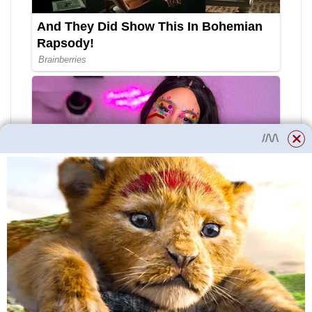
Tři polévkové lžíce suchých