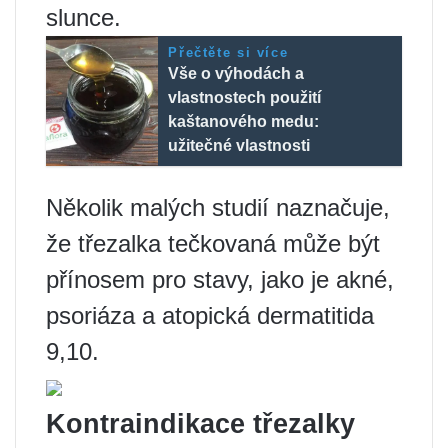
slunce.
Přečtěte si více
Vše o výhodách a
vlastnostech použití
kaštanového medu:
užitečné vlastnosti
Několik malých studií naznačuje,
že třezalka tečkovaná může být
přínosem pro stavy, jako je akné,
psoriáza a atopická dermatitida
9,10.
Kontraindikace třezalky