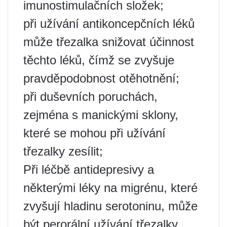
imunostimulačních složek;
při užívání antikoncepčních léků
může třezalka snižovat účinnost
těchto léků, čímž se zvyšuje
pravděpodobnost otěhotnění;
při duševních poruchách,
zejména s manickými sklony,
které se mohou při užívání
třezalky zesílit;
Při léčbě antidepresivy a
některými léky na migrénu, které
zvyšují hladinu serotoninu, může
být perorální užívání třezalky