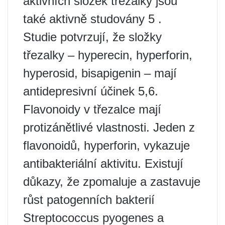
aktivních složek třezalky jsou
také aktivně studovány 5 .
Studie potvrzují, že složky
třezalky – hyperecin, hyperforin,
hyperosid, bisapigenin – mají
antidepresivní účinek 5,6.
Flavonoidy v třezalce mají
protizánětlivé vlastnosti. Jeden z
flavonoidů, hyperforin, vykazuje
antibakteriální aktivitu. Existují
důkazy, že zpomaluje a zastavuje
růst patogenních bakterií
Streptococcus pyogenes a