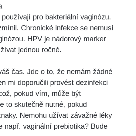
a
e používají pro bakteriální vaginózu.
 zmínil. Chronické infekce se nemusí
vaginózou. HPV je nádorový marker
užívat jednou ročně.
 váš čas. Jde o to, že nemám žádné
en mi doporučili provést dezinfekci
 (což, pokud vím, může být
 je to skutečně nutné, pokud
říznaky. Nemohu užívat závažné léky
ze např. vaginální prebiotika? Bude