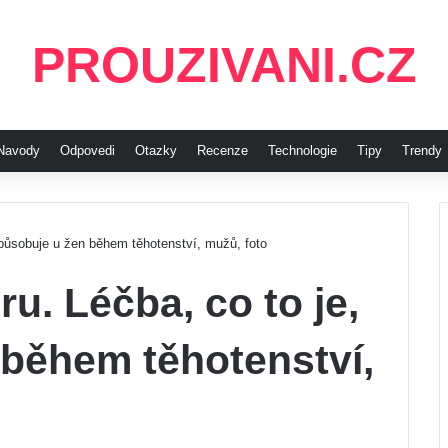
PROUZIVANI.CZ
Navody
Odpovedi
Otazky
Recenze
Technologie
Tipy
Trendy
 způsobuje u žen během těhotenství, mužů, foto
ru. Léčba, co to je,
 během těhotenství,