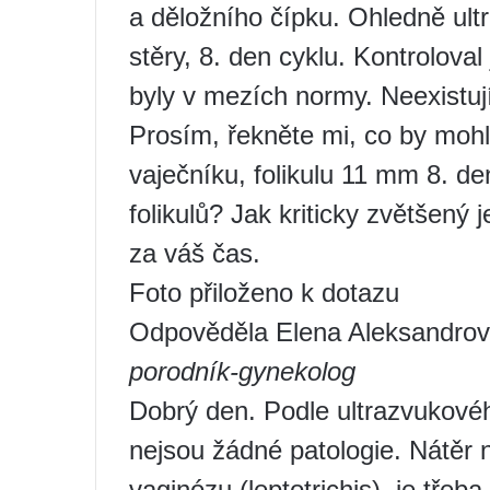
a děložního čípku. Ohledně ult
stěry, 8. den cyklu. Kontroloval
byly v mezích normy. Neexistu
Prosím, řekněte mi, co by mo
vaječníku, folikulu 11 mm 8. de
folikulů? Jak kriticky zvětšený 
za váš čas.
Foto přiloženo k dotazu
Odpověděla Elena Aleksandro
porodník-gynekolog
Dobrý den. Podle ultrazvukovéh
nejsou žádné patologie. Nátěr n
vaginózu (leptotrichis), je třeba 