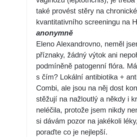
také provést stěry na chronic
kvantitativního screeningu na 
anonymně
Eleno Alexandrovno, neměl js
příznaky, žádný výtok ani nepoho
podmíněně patogenní flóra. Má 
s čím? Lokální antibiotika + an
Combi, ale jsou na něj dost ko
stěžují na nažloutlý a někdy i 
neléčila, protože jsem nikdy n
si dávám pozor na jakékoli léky
poraďte co je nejlepší.