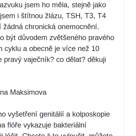
razvuku jsem ho měla, stejně jako
 jsem i štítnou žlázu, TSH, T3, T4
jí žádná chronická onemocnění.
hlo být důvodem zvětšeného pravého
n cyklu a obecně je více než 10
je pravý vaječník? co dělat? děkuji
vna Maksimova
o vyšetření genitálií a kolposkopie
a flóře vykazuje bakteriální
ji léčit. Chcete-li to vyloučit, můžete