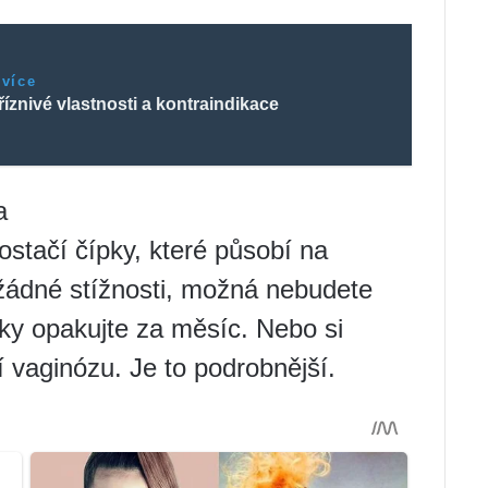
 více
příznivé vlastnosti a kontraindikace
a
Postačí čípky, které působí na
 žádné stížnosti, možná nebudete
ky opakujte za měsíc. Nebo si
í vaginózu. Je to podrobnější.