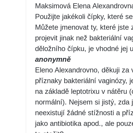
Maksimová Elena Alexandrovn
Použijte jakékoli čípky, které s
Můžete jmenovat ty, které jste
projevit jinak než bakteriální 
děložního čípku, je vhodné jej 
anonymně
Eleno Alexandrovno, děkuji za
příznaky bakteriální vaginózy, j
na základě leptotrixu v nátěru
normální). Nejsem si jistý, zda
neexistují žádné stížnosti a p
jako antibiotika apod., ale pou