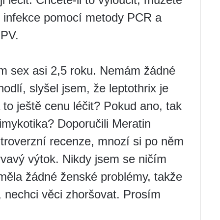
ké infekce pomocí metody PCR a
HPV.
em sex asi 2,5 roku. Nemám žádné
dlí, slyšel jsem, že leptothrix je
to ještě cenu léčit? Pokud ano, tak
timykotika? Doporučili Meratin
ntroverzní recenze, mnozí si po něm
krvavý výtok. Nikdy jsem se ničím
eměla žádné ženské problémy, takže
, nechci věci zhoršovat. Prosím