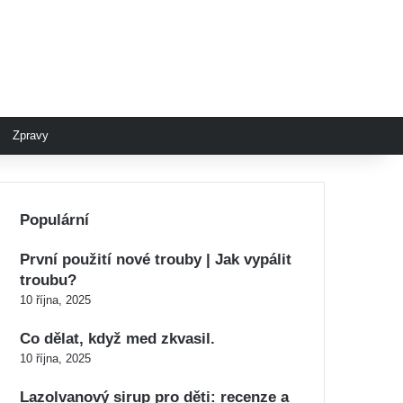
Zpravy
Populární
První použití nové trouby | Jak vypálit
troubu?
10 října, 2025
Co dělat, když med zkvasil.
10 října, 2025
Lazolvanový sirup pro děti: recenze a