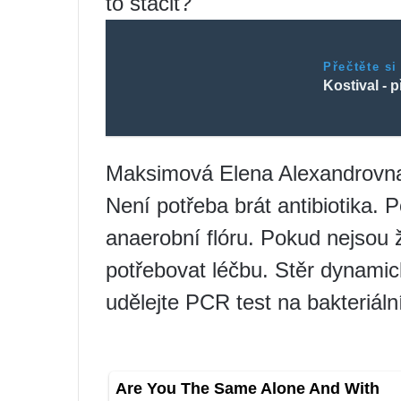
to stačit?
Přečtěte si
Kostival - 
Maksimová Elena Alexandrovn
Není potřeba brát antibiotika. 
anaerobní flóru. Pokud nejsou
potřebovat léčbu. Stěr dynamic
udělejte PCR test na bakteriáln