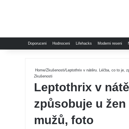
Doporuceni
Hodnoceni
Lifehacks
Moderni reseni
Home
/
Zkušenosti
/
Leptothrix v nátěru. Léčba, co to je,
Zkušenosti
Leptothrix v nátě
způsobuje u žen
mužů, foto