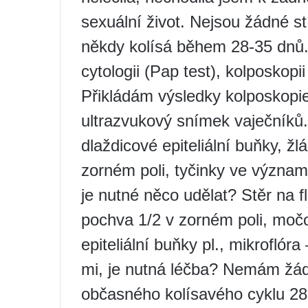
sexuální život. Nejsou žádné stí
někdy kolísá během 28-35 dnů. 
cytologii (Pap test), kolposkopii
Přikládám výsledky kolposkopie
ultrazvukový snímek vaječníků.
dlaždicové epiteliální buňky, žl
zorném poli, tyčinky ve význam
je nutné něco udělat? Stěr na f
pochva 1/2 v zorném poli, moč
epiteliální buňky pl., mikroflóra
mi, je nutná léčba? Nemám žádn
občasného kolísavého cyklu 28-