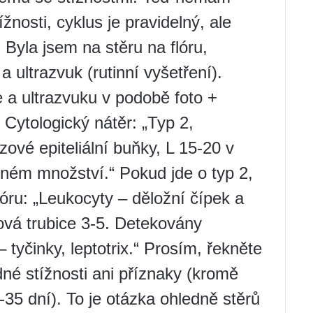
žnosti, cyklus je pravidelný, ale
Byla jsem na stěru na flóru,
 a ultrazvuk (rutinní vyšetření).
 a ultrazvuku v podobě foto +
 Cytologický nátěr: „Typ 2,
ázové epiteliální buňky, L 15-20 v
ném množství.“ Pokud jde o typ 2,
lóru: „Leukocyty – děložní čípek a
ová trubice 3-5. Detekovány
 – tyčinky, leptotrix.“ Prosím, řekněte
é stížnosti ani příznaky (kromě
35 dní). To je otázka ohledně stěrů