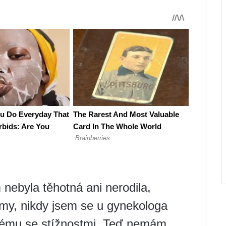
 nebyla těhotná ani nerodila,
my, nikdy jsem se u gynekologa
dnému se stížnostmi. Teď nemám