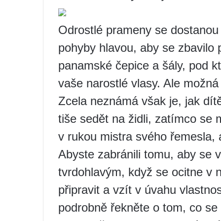
Odrostlé prameny se dostanou do
pohyby hlavou, aby se zbavilo p
panamské čepice a šály, pod k
vaše narostlé vlasy. Ale možná 
Zcela neznámá však je, jak dít
tiše sedět na židli, zatímco s
v rukou mistra svého řemesla, a
Abyste zabránili tomu, aby se 
tvrdohlavým, když se ocitne v
připravit a vzít v úvahu vlastn
podrobně řekněte o tom, co se 