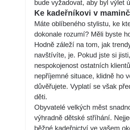
bude vyžadovat, aby byl výlet 
Ke kadeřníkovi v maminč
Máte oblíbeného stylistu, ke kt
dokonale rozumí? Měli byste h
Hodně záleží na tom, jak trend
navštívíte, je. Pokud jste si ji
nespokojenost ostatních klien
nepříjemné situace, klidně ho 
důvěřujete. Vyplatí se však př
děti.
Obyvatelé velkých měst snadno
výhradně dětské stříhání. Nej
běžné kadeřnictví ve vašem oko