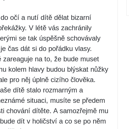
 očí a nutí dítě dělat bizarní
řekážky. V létě vás zachránily
terými se tak úspěšně schovávaly
je čas dát si do pořádku vlasy.
ě zareaguje na to, že bude muset
e mu kolem hlavy budou blýskat nůžky
le pro něj úplně cizího člověka.
vaše dítě stalo rozmarným a
 neznámé situaci, musíte se předem
osti chování dítěte. A samozřejmě mu
bude dít v holičství a co se po něm