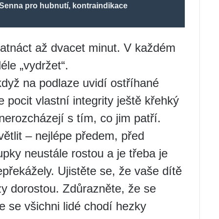
 Senna pro hubnutí, kontraindikace
patnáct až dvacet minut. V každém
éle „vydržet“.
když na podlaze uvidí ostříhané
pocit vlastní integrity ještě křehký
nerozcházejí s tím, co jim patří.
tlit – nejlépe předem, před
pky neustále rostou a je třeba je
překážely. Ujistěte se, že vaše dítě
rzy dorostou. Zdůrazněte, že se
e se všichni lidé chodí hezky