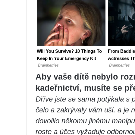
Aby vaše dítě nebylo roz
kadeřnictví, musíte se př
Dříve jste se sama potýkala s 
čelo a zakrývaly vám uši, a je
dovolilo někomu jinému manipulo
roste a účes vyžaduje odbornou