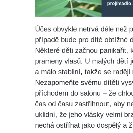
projímadlo
Účes obvykle netrvá déle než 
případě bude pro dítě obtížné d
Některé děti začnou panikařit, 
prameny vlasů. U malých dětí je 
a málo stabilní, takže se raději 
Nezapomeňte svému dítěti vysvě
příchodem do salonu – že chlou
čas od času zastřihnout, aby ne
uklidní, že jeho vlásky velmi b
nechá ostříhat jako dospělý a ž