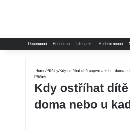
Doporuceni
Hodnoceni
Lifehacks
Moderni reseni
Home
/
Příčiny
/
Kdy ostříhat dítě poprvé a kde – doma ne
Příčiny
Kdy ostříhat dít
doma nebo u kad