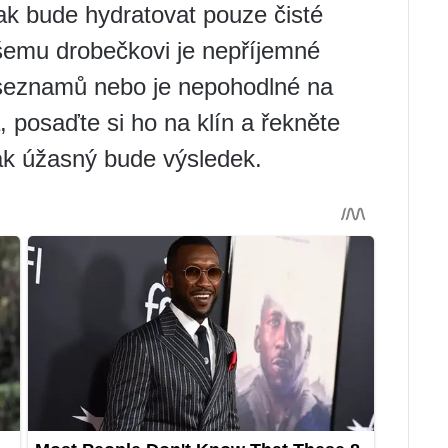
ak bude hydratovat pouze čisté
ašemu drobečkovi je nepříjemné
 seznamů nebo je nepohodlné na
lká, posaďte si ho na klín a řekněte
ak úžasný bude výsledek.