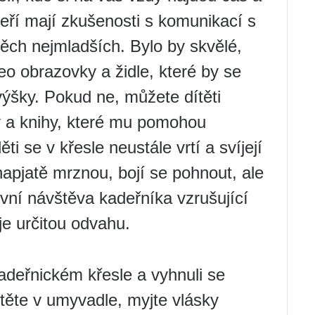
kteří mají zkušenosti s komunikací s
 těch nejmladších. Bylo by skvělé,
eo obrazovky a židle, které by se
ýšky. Pokud ne, můžete dítěti
y a knihy, které mu pomohou
ěti se v křesle neustále vrtí a svíjejí
napjatě mrznou, bojí se pohnout, ale
rvní návštěva kadeřníka vzrušující
je určitou odvahu.
kadeřnickém křesle a vyhnuli se
ítěte v umyvadle, myjte vlásky