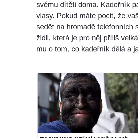
svému dítěti doma. Kadeřník p
vlasy. Pokud máte pocit, že v
sedět na hromadě telefonních
židli, která je pro něj příliš ve
mu o tom, co kadeřník dělá a j