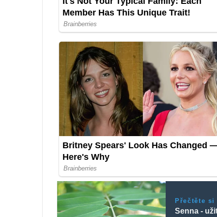
Přečtěte si
Senna - uži