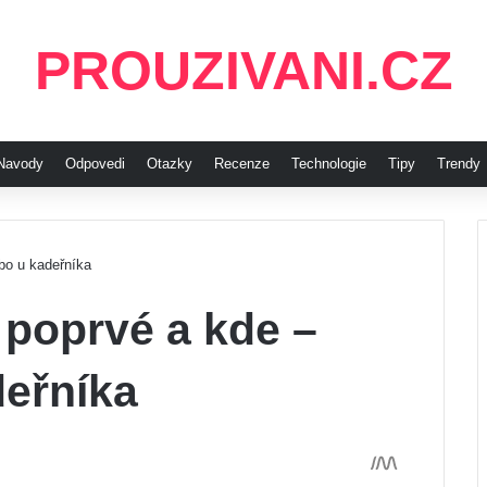
PROUZIVANI.CZ
Navody
Odpovedi
Otazky
Recenze
Technologie
Tipy
Trendy
bo u kadeřníka
ě poprvé a kde –
eřníka