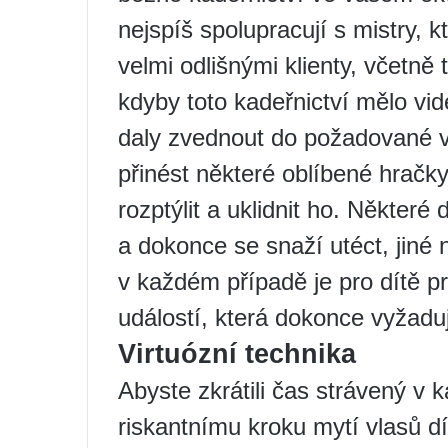
nejspíš spolupracují s mistry, 
velmi odlišnými klienty, včetně
kdyby toto kadeřnictví mělo vid
daly zvednout do požadované v
přinést některé oblíbené hračk
rozptýlit a uklidnit ho. Některé d
a dokonce se snaží utéct, jiné 
v každém případě je pro dítě p
událostí, která dokonce vyžadu
Virtuózní technika
Abyste zkrátili čas strávený v 
riskantnímu kroku mytí vlasů d