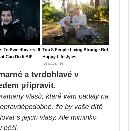
marné a tvrdohlavé v
edem připravit.
prameny vlasů, které vám padaly na
 nepravděpodobné, že by vaše dítě
vat s jejich vlasy. Ale miminko
 péči.