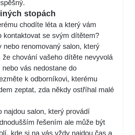
úspěšný.
iných stopách
erému chodíte léta a který vám
o kontaktovat se svým dítětem?
y nebo renomovaný salon, který
sti, že chování vašeho dítěte nevyvolá
tů nebo vás nedostane do
vezměte k odborníkovi, kterému
edem zeptat, zda někdy ostříhal malé
 najdou salon, který provádí
jednodušším řešením ale může být
lí, kde si na vás vždy najdou čas a