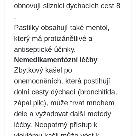
obnovují sliznici dýchacích cest 8
.
Pastilky obsahují také mentol,
který má protizánětlivé a
antiseptické účinky.
Nemedikamentózní léčby
Zbytkový kašel po
onemocněních, která postihují
dolní cesty dýchací (bronchitida,
zápal plic), může trvat mnohem
déle a vyžadovat další metody
léčby. Neopatrný přístup k
vleklému kašli může vést k