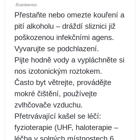
Přestaňte nebo omezte kouření a
pití alkoholu – dráždí sliznici již
poškozenou infekčními agens.
Vyvarujte se podchlazení.
Pijte hodně vody a vypláchněte si
nos izotonickým roztokem.
Často byt větrejte, provádějte
mokré čištění, používejte
zvlhčovače vzduchu.
Přetrvávající kašel se léčí:
fyzioterapie (UHF, haloterapie –
léčba v solných místnostech 6,