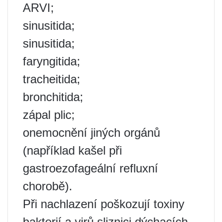
ARVI;
sinusitida;
sinusitida;
faryngitida;
tracheitida;
bronchitida;
zápal plic;
onemocnění jiných orgánů
(například kašel při
gastroezofageální refluxní
chorobě).
Při nachlazení poškozují toxiny
bakterií a virů sliznici dýchacích