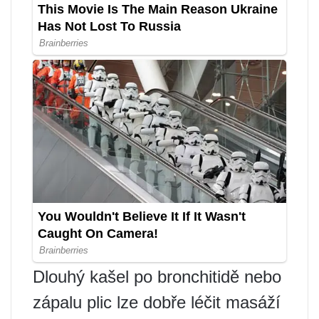
Dlouhý kašel po bronchitidě nebo
zápalu plic lze dobře léčit masáží