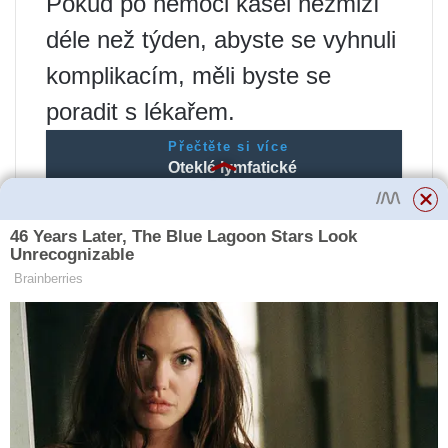
Pokud po nemoci kašel nezmizí
déle než týden, abyste se vyhnuli
komplikacím, měli byste se
poradit s lékařem.
Přečtěte si více
Oteklé lymfatické
uzliny na krku:
příznaky, příčiny a
léčba
Literatura
Chuchalin A.G., Abrasimov V.N.
Kašel. 3. vydání, přepracované a
doplněné. M.: Echo, 2014.
V.N. Abrasimov, Chronický kašel.