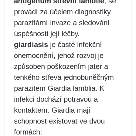
antigenům střevní lamblie
, se
provádí za účelem diagnostiky
parazitární invaze a sledování
úspěšnosti její léčby.
giardiasis
je časté infekční
onemocnění, jehož rozvoj je
způsoben poškozením jater a
tenkého střeva jednobuněčným
parazitem Giardia lamblia. K
infekci dochází potravou a
kontaktem. Giardia mají
schopnost existovat ve dvou
formách: