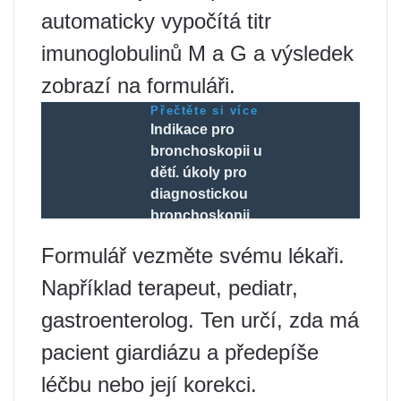
automaticky vypočítá titr
imunoglobulinů M a G a výsledek
zobrazí na formuláři.
Přečtěte si více
Indikace pro
bronchoskopii u
dětí. úkoly pro
diagnostickou
bronchoskopii
Formulář vezměte svému lékaři.
Například terapeut, pediatr,
gastroenterolog. Ten určí, zda má
pacient giardiázu a předepíše
léčbu nebo její korekci.