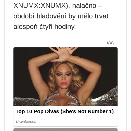
XNUMX:XNUMX), nalačno –
období hladovění by mělo trvat
alespoň čtyři hodiny.