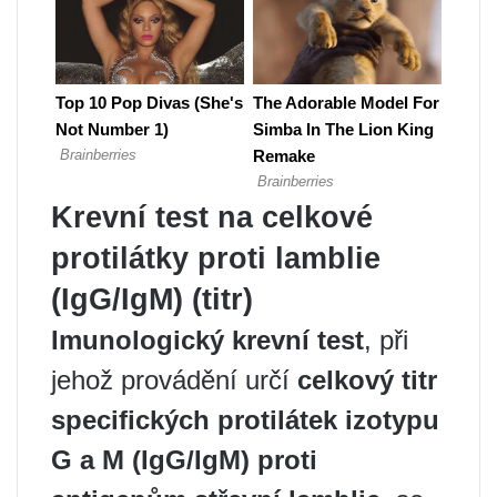
Krevní test na celkové
protilátky proti lamblie
(IgG/IgM) (titr)
Imunologický krevní test
, při
jehož provádění určí
celkový titr
specifických protilátek izotypu
G a M (IgG/IgM) proti