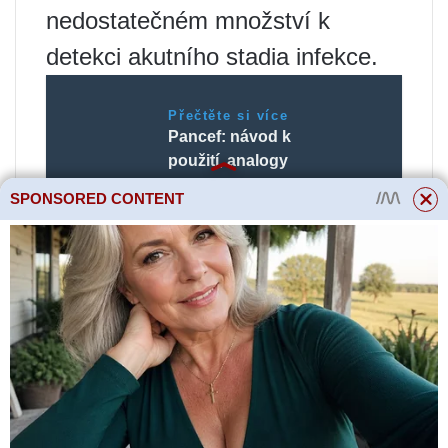
nedostatečném množství k
detekci akutního stadia infekce.
Přečtěte si více
Pancef: návod k
použití, analogy
SPONSORED CONTENT
Pro posouzení infekce se
doporučuje počkat alespoň 10
dní, poté můžete získat
spolehlivá data.
Sérologická analýza pro