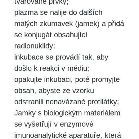
tvarované prvky;
plazma se nalije do dalších
malých zkumavek (jamek) a přidá
se konjugát obsahující
radionuklidy;
inkubace se provádí tak, aby
došlo k reakci v médiu;
opakujte inkubaci, poté promyjte
obsah, abyste ze vzorku
odstranili nenavázané protilátky;
Jamky s biologickým materiálem
se vyšetřují v enzymové
imunoanalytické aparatuře, která