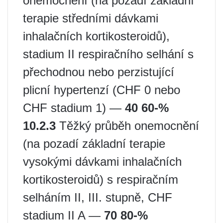
onemocnění (na pozadí základní
terapie středními dávkami
inhalačních kortikosteroidů),
stadium II respiračního selhání s
přechodnou nebo perzistující
plicní hypertenzí (CHF 0 nebo
CHF stadium 1) —
40 60-%
10.2.3
Těžký průběh onemocnění
(na pozadí základní terapie
vysokými dávkami inhalačních
kortikosteroidů) s respiračním
selháním II, III. stupně, CHF
stadium II A —
70 80-%