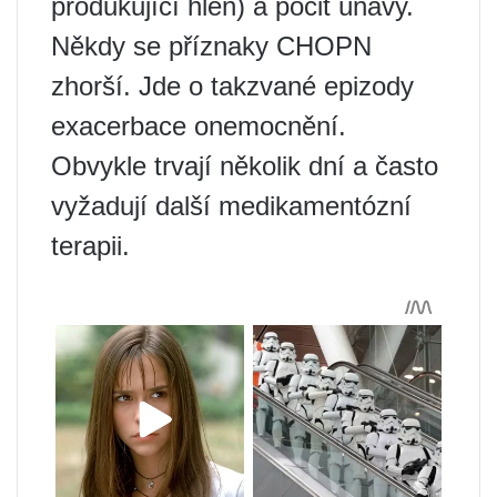
produkující hlen) a pocit únavy.
Někdy se příznaky CHOPN
zhorší. Jde o takzvané epizody
exacerbace onemocnění.
Obvykle trvají několik dní a často
vyžadují další medikamentózní
terapii.