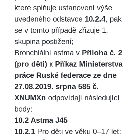
které splňuje ustanovení výše
uvedeného odstavce
10.2.4
, pak
se v tomto případě zřizuje 1.
skupina postižení;
Bronchiální astma v
Příloha č. 2
(pro děti)
к
Příkaz Ministerstva
práce Ruské federace ze dne
27.08.2019. srpna 585 č.
XNUMXn
odpovídají následující
body:
10.2 Astma J45
10.2.1
Pro děti ve věku 0–17 let: