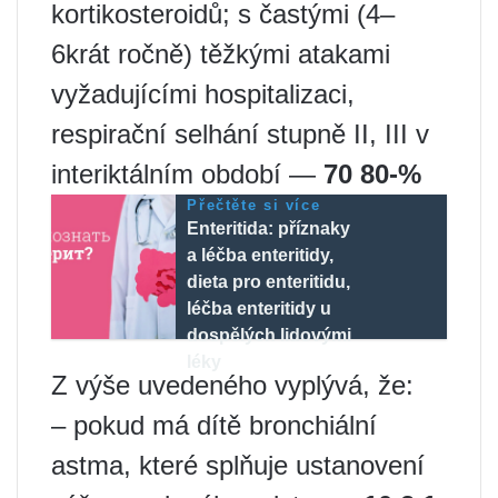
kortikosteroidů; s častými (4–
6krát ročně) těžkými atakami
vyžadujícími hospitalizaci,
respirační selhání stupně II, III v
interiktálním období —
70 80-%
Přečtěte si více
Enteritida: příznaky
a léčba enteritidy,
dieta pro enteritidu,
léčba enteritidy u
dospělých lidovými
léky
Z výše uvedeného vyplývá, že:
– pokud má dítě bronchiální
astma, které splňuje ustanovení