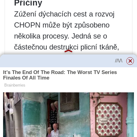
Příčiny
Zúžení dýchacích cest a rozvoj
CHOPN může být způsobeno
několika procesy. Jedná se o
částečnou destrukci plicní tkáně,
obliteraci dýchacích cest sputem,
záněty a otoky sliznice dýchacích
cest.
CHOPN se vyvíjí postupně v
průběhu času, často v důsledku
kombinace rizikových faktorů,
jako jsou:
vdechování tabákového kouře