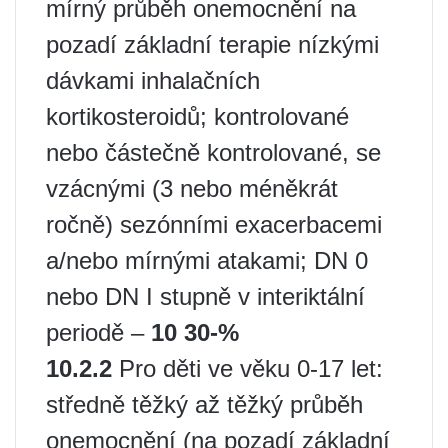
mírný průběh onemocnění na
pozadí základní terapie nízkými
dávkami inhalačních
kortikosteroidů; kontrolované
nebo částečně kontrolované, se
vzácnými (3 nebo méněkrát
ročně) sezónními exacerbacemi
a/nebo mírnými atakami; DN 0
nebo DN I stupně v interiktální
periodě –
10 30-%
10.2.2
Pro děti ve věku 0-17 let:
středně těžký až těžký průběh
onemocnění (na pozadí základní