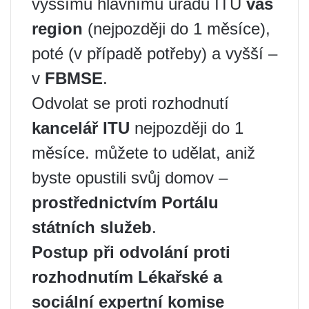
vyššímu hlavnímu úřadu ITU
váš
region
(nejpozději do 1 měsíce),
poté (v případě potřeby) a vyšší –
v
FBMSE
.
Odvolat se proti rozhodnutí
kancelář ITU
nejpozději do 1
měsíce. můžete to udělat, aniž
byste opustili svůj domov –
prostřednictvím Portálu
státních služeb
.
Postup při odvolání proti
rozhodnutím Lékařské a
sociální expertní komise