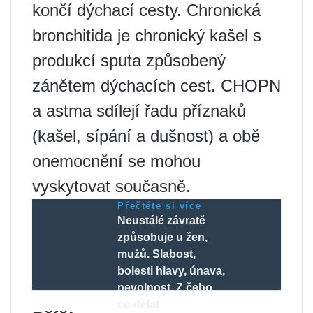
končí dýchací cesty. Chronická
bronchitida je chronický kašel s
produkcí sputa způsobený
zánětem dýchacích cest. CHOPN
a astma sdílejí řadu příznaků
(kašel, sípání a dušnost) a obě
onemocnění se mohou
vyskytovat současně.
Přečtěte si více
Neustálé závratě
způsobuje u žen,
mužů. Slabost,
bolesti hlavy, únava,
nevolnost. Z čeho,
co dělat