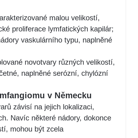
arakterizované malou velikostí,
ké proliferace lymfatických kapilár;
 nádory vaskulárního typu, naplněné
lované novotvary různých velikostí,
četné, naplněné serózní, chylózní
lymfangiomu v Německu
rů závisí na jejich lokalizaci,
rech. Navíc některé nádory, dokonce
stí, mohou být zcela