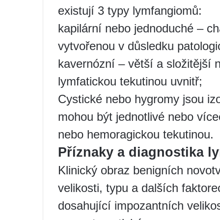
existují 3 typy lymfangiomů:
kapilární nebo jednoduché – ch
vytvořenou v důsledku patologic
kavernózní – větší a složitější
lymfatickou tekutinou uvnitř;
Cystické nebo hygromy jsou izo
mohou být jednotlivé nebo více
nebo hemoragickou tekutinou.
Příznaky a diagnostika 
Klinický obraz benigních novotva
velikosti, typu a dalších fakto
dosahující impozantních veliko