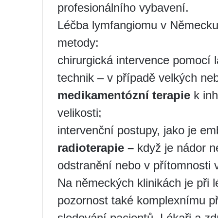
profesionálního vybavení.
Léčba lymfangiomu v Německu 
metody:
chirurgická intervence pomocí 
technik – v případě velkých ne
medikamentózní terapie
k inh
velikosti;
intervenční postupy, jako je em
radioterapie –
když je nádor ne
odstranění nebo v přítomnosti 
Na německých klinikách je při
pozornost také komplexnímu pří
sledování pacientů. Lékaři a zd