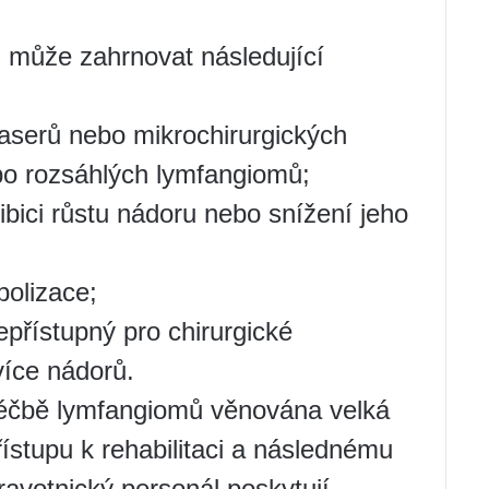
může zahrnovat následující
laserů nebo mikrochirurgických
bo rozsáhlých lymfangiomů;
ibici růstu nádoru nebo snížení jeho
bolizace;
přístupný pro chirurgické
více nádorů.
 léčbě lymfangiomů věnována velká
stupu k rehabilitaci a následnému
ravotnický personál poskytují