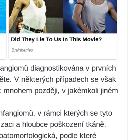
fangiomů diagnostikována v prvních
těte. V některých případech se však
 mnohem později, v jakémkoli jiném
ymfangiomů, v rámci kterých se tyto
lizaci a hloubce poškození tkáně.
 patomorfologická, podle které