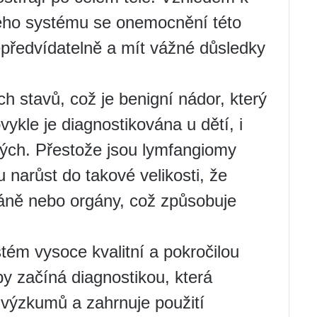
ého systému se onemocnění této
epředvídatelně a mít vážné důsledky
h stavů, což je benigní nádor, který
vykle je diagnostikována u dětí, i
lých. Přestože jsou lymfangiomy
narůst do takové velikosti, že
tkáně nebo orgány, což způsobuje
ém vysoce kvalitní a pokročilou
y začíná diagnostikou, která
 výzkumů a zahrnuje použití