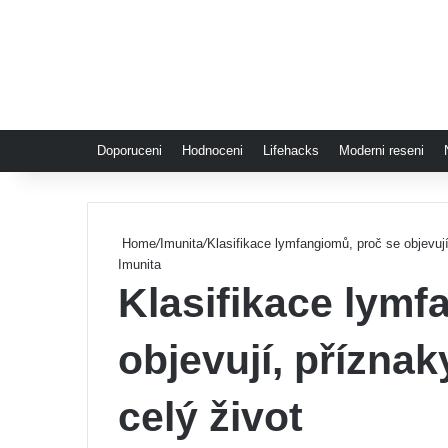
Doporuceni
Hodnoceni
Lifehacks
Moderni reseni
Home
/
Imunita
/
Klasifikace lymfangiomů, proč se objevují
Imunita
Klasifikace lymf
objevují, přízna
celý život