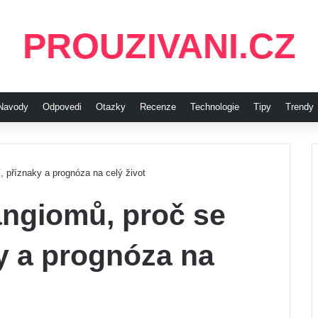
PROUZIVANI.CZ
Navody
Odpovedi
Otazky
Recenze
Technologie
Tipy
Trendy
, příznaky a prognóza na celý život
angiomů, proč se
ky a prognóza na