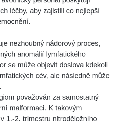
 léčby, aby zajistili co nejlepší
nemocnění.
uje nezhoubný nádorový proces,
ených anomálií lymfatického
r se může objevit doslova kdekoli
lymfatických cév, ale následně může
.
ngiom považován za samostatný
rní malformaci. K takovým
v 1.-2. trimestru nitroděložního