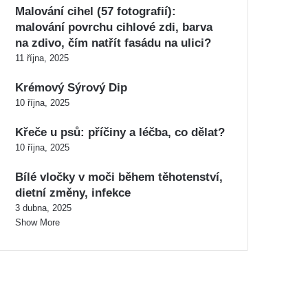
Malování cihel (57 fotografií):
malování povrchu cihlové zdi, barva
na zdivo, čím natřít fasádu na ulici?
11 října, 2025
Krémový Sýrový Dip
10 října, 2025
Křeče u psů: příčiny a léčba, co dělat?
10 října, 2025
Bílé vločky v moči během těhotenství,
dietní změny, infekce
3 dubna, 2025
Show More