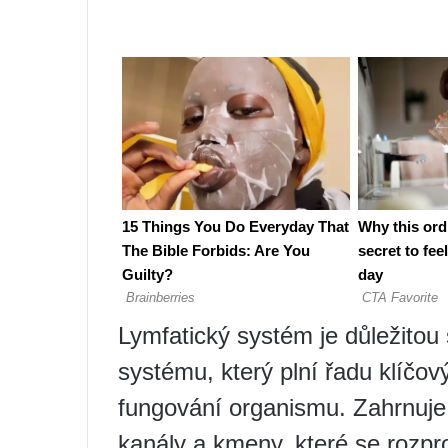
Lymfatický systém je důležitou
systému, který plní řadu klíčo
fungování organismu. Zahrnuje l
kanály a kmeny, které se rozpro