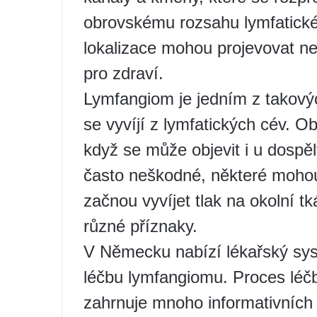
obrovskému rozsahu lymfatick
lokalizace mohou projevovat n
pro zdraví.
Lymfangiom je jedním z takovýc
se vyvíjí z lymfatických cév. Ob
když se může objevit i u dospě
často neškodné, některé mohou 
začnou vyvíjet tlak na okolní 
různé příznaky.
V Německu nabízí lékařský syst
léčbu lymfangiomu. Proces léčb
zahrnuje mnoho informativních