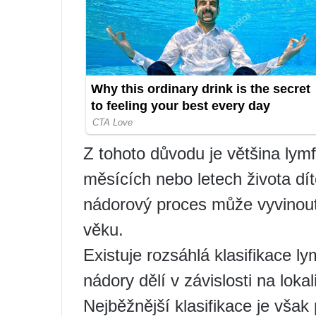
Z tohoto důvodu je většina lym
měsících nebo letech života dí
nádorový proces může vyvinout
věku.
Existuje rozsáhlá klasifikace l
nádory dělí v závislosti na loka
Nejběžnější klasifikace je však