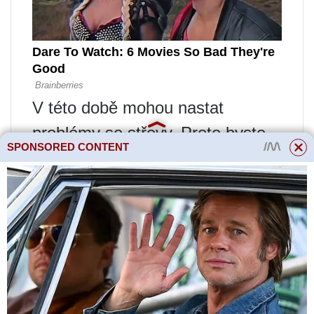
V této době mohou nastat
problémy se střevy. Proto byste
SPONSORED CONTENT
se měli vyhýbat potravinám, které
způsobují plynatost, včetně zelí.
Nebylo by špatné vzdát se těch
přípravků, které posilují. Do
jídelníčku je lepší zavést sušené
švestky, čerstvý kefír a podobně.
8 týden