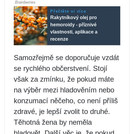
Přečtěte si více
Rakytníkový olej pro
hemoroidy - příznivé
vlastnosti, aplikace a
recenze
Samozřejmě se doporučuje vzdát
se rychlého občerstvení. Stojí
však za zmínku, že pokud máte
na výběr mezi hladověním nebo
konzumací něčeho, co není příliš
zdravé, je lepší zvolit to druhé.
Těhotná žena by neměla
hladovět. Další věc je, že pokud