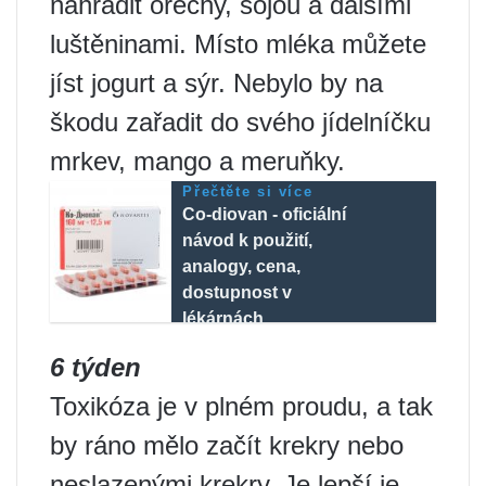
nahradit ořechy, sójou a dalšími
luštěninami. Místo mléka můžete
jíst jogurt a sýr. Nebylo by na
škodu zařadit do svého jídelníčku
mrkev, mango a meruňky.
Přečtěte si více
Co-diovan - oficiální
návod k použití,
analogy, cena,
dostupnost v
lékárnách
6 týden
Toxikóza je v plném proudu, a tak
by ráno mělo začít krekry nebo
neslazenými krekry. Je lepší je