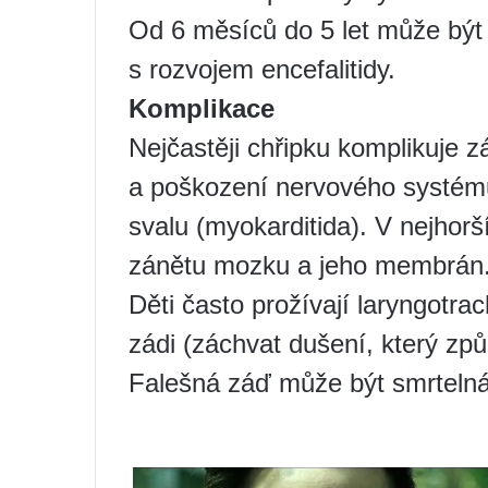
Od 6 měsíců do 5 let může bý
s rozvojem encefalitidy.
Komplikace
Nejčastěji chřipku komplikuje zá
a poškození nervového systému.
svalu (myokarditida). V nejhorš
zánětu mozku a jeho membrán
Děti často prožívají laryngotra
zádi (záchvat dušení, který zp
Falešná záď může být smrtelná