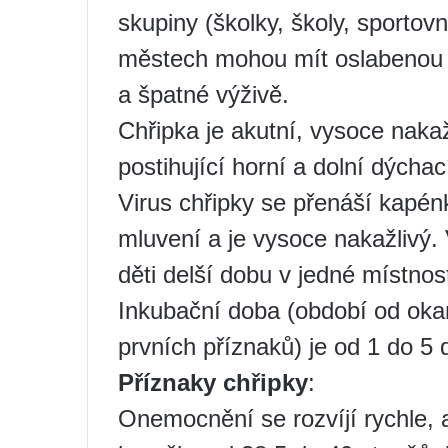
skupiny (školky, školy, sportovní
městech mohou mít oslabenou i
a špatné výživě.
Chřipka je akutní, vysoce naka
postihující horní a dolní dýcha
Virus chřipky se přenáší kapén
mluvení a je vysoce nakažlivý.
děti delší dobu v jedné místnost
Inkubační doba (období od oka
prvních příznaků) je od 1 do 5 
Příznaky chřipky
:
Onemocnění se rozvíjí rychle, 