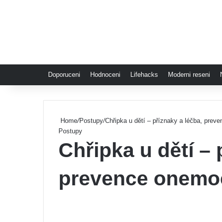
Doporuceni
Hodnoceni
Lifehacks
Moderni reseni
Home
/
Postupy
/
Chřipka u dětí – příznaky a léčba, pre
Postupy
Chřipka u dětí – 
prevence onemo