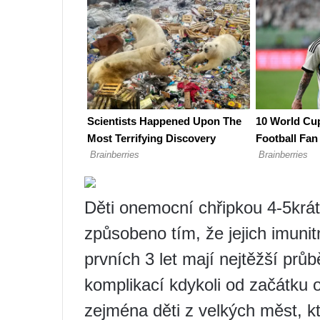
Děti onemocní chřipkou 4-5krát 
způsobeno tím, že jejich imunit
prvních 3 let mají nejtěžší průb
komplikací kdykoli od začátku
zejména děti z velkých měst, k