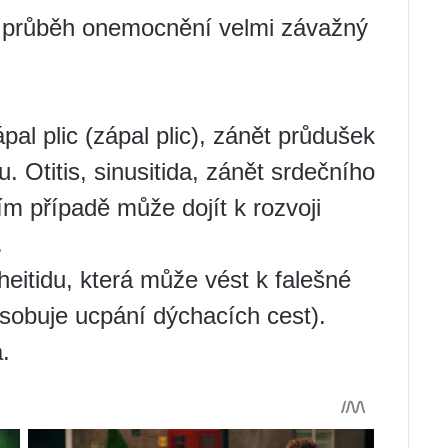
t průběh onemocnění velmi závažný
pal plic (zápal plic), zánět průdušek
 Otitis, sinusitida, zánět srdečního
ím případě může dojít k rozvoji
.
cheitidu, která může vést k falešné
ůsobuje ucpání dýchacích cest).
.