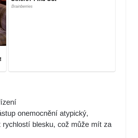
řízení
nástup onemocnění atypický,
rychlostí blesku, což může mít za