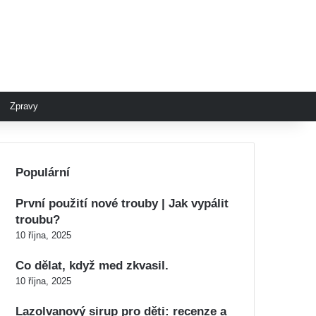
Zpravy
Populární
První použití nové trouby | Jak vypálit
troubu?
10 října, 2025
Co dělat, když med zkvasil.
10 října, 2025
Lazolvanový sirup pro děti: recenze a