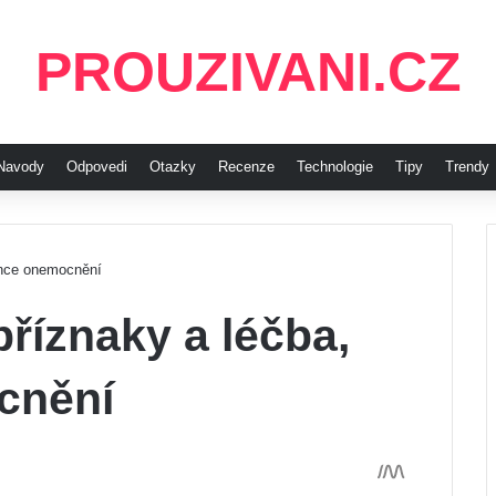
PROUZIVANI.CZ
Navody
Odpovedi
Otazky
Recenze
Technologie
Tipy
Trendy
vence onemocnění
příznaky a léčba,
cnění