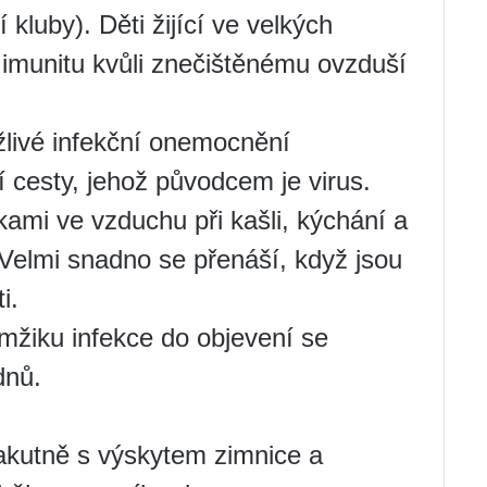
 kluby). Děti žijící ve velkých
munitu kvůli znečištěnému ovzduší
žlivé infekční onemocnění
cí cesty, jehož původcem je virus.
kami ve vzduchu při kašli, kýchání a
 Velmi snadno se přenáší, když jsou
i.
mžiku infekce do objevení se
dnů.
akutně s výskytem zimnice a