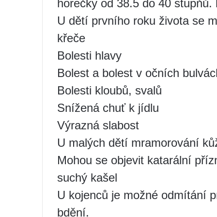
horečky od 38.5 do 40 stupňů.
U dětí prvního roku života se 
křeče
Bolesti hlavy
Bolest a bolest v očních bulvác
Bolesti kloubů, svalů
Snížená chuť k jídlu
Výrazná slabost
U malých dětí mramorování kůž
Mohou se objevit katarální přízn
suchý kašel
U kojenců je možné odmítání p
bdění.