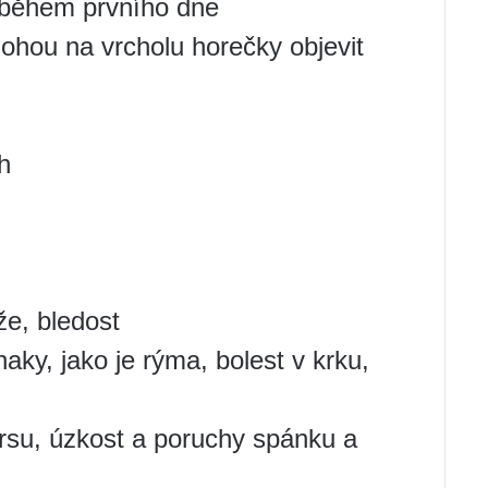
 během prvního dne
mohou na vrcholu horečky objevit
h
e, bledost
aky, jako je rýma, bolest v krku,
rsu, úzkost a poruchy spánku a