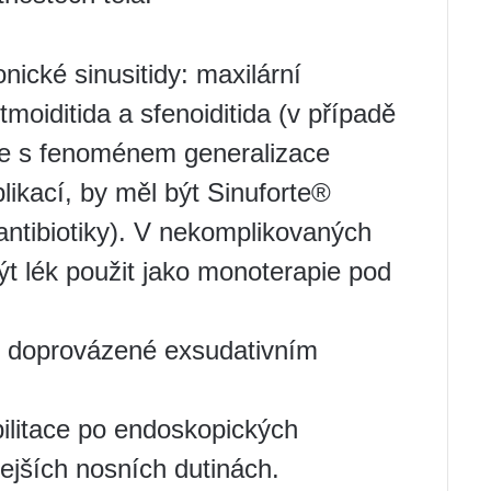
nické sinusitidy: maxilární
 etmoiditida a sfenoiditida (v případě
í se s fenoménem generalizace
likací, by měl být Sinuforte®
ntibiotiky). V nekomplikovaných
 lék použit jako monoterapie pod
dy doprovázené exsudativním
ilitace po endoskopických
ejších nosních dutinách.