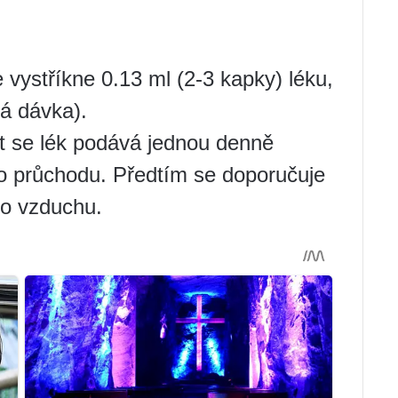
 vystříkne 0.13 ml (2-3 kapky) léku,
vá dávka).
t se lék podává jednou denně
o průchodu. Předtím se doporučuje
do vzduchu.