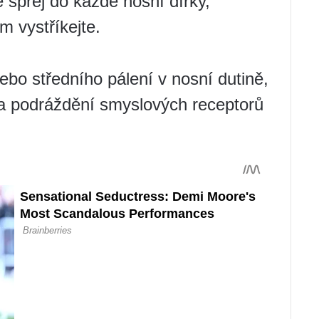
e sprej do každé nosní dírky,
m vystříkejte.
bo středního pálení v nosní dutině,
 na podráždění smyslových receptorů