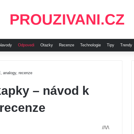
PROUZIVANI.CZ
Navody
Odpovedi
Otazky
Recenze
Technologie
Tipy
Trendy
í, analogy, recenze
kapky – návod k
 recenze