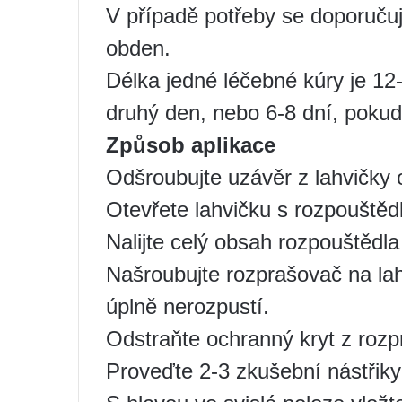
V případě potřeby se doporučuje
obden.
Délka jedné léčebné kúry je 12
druhý den, nebo 6-8 dní, poku
Způsob aplikace
Odšroubujte uzávěr z lahvičky o
Otevřete lahvičku s rozpouště
Nalijte celý obsah rozpouštědla
Našroubujte rozprašovač na lah
úplně nerozpustí.
Odstraňte ochranný kryt z roz
Proveďte 2-3 zkušební nástřik