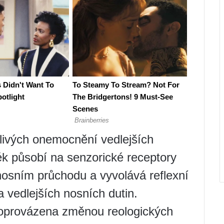
tlivých onemocnění vedlejších
Lék působí na senzorické receptory
nosním průchodu a vyvolává reflexní
 a vedlejších nosních dutin.
doprovázena změnou reologických