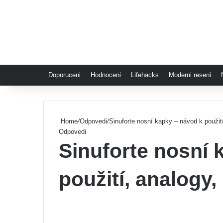
Doporuceni
Hodnoceni
Lifehacks
Moderni reseni
Home
/
Odpovedi
/
Sinuforte nosní kapky – návod k použit
Odpovedi
Sinuforte nosní 
použití, analogy,