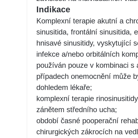
Indikace
Komplexní terapie akutní a chro
sinusitida, frontální sinusitida,
hnisavé sinusitidy, vyskytujíc
infekce a/nebo orbitálních komp
používán pouze v kombinaci s a
případech onemocnění může být
dohledem lékaře;
komplexní terapie rinosinusiti
zánětem středního ucha;
období časné pooperační rehab
chirurgických zákrocích na vedl