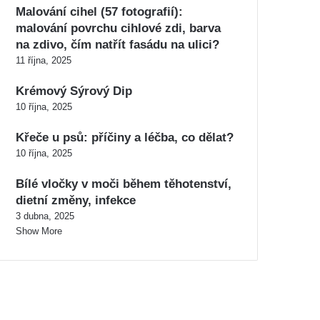
Malování cihel (57 fotografií):
malování povrchu cihlové zdi, barva
na zdivo, čím natřít fasádu na ulici?
11 října, 2025
Krémový Sýrový Dip
10 října, 2025
Křeče u psů: příčiny a léčba, co dělat?
10 října, 2025
Bílé vločky v moči během těhotenství,
dietní změny, infekce
3 dubna, 2025
Show More