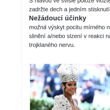
S hlavou ve svislé poloze vložt
zadržte dech a jedním stisknutí
Nežádoucí účinky
možná
výskyt pocitu mírného ne
slinění a/nebo slzení v reakci
trojklaného nervu.