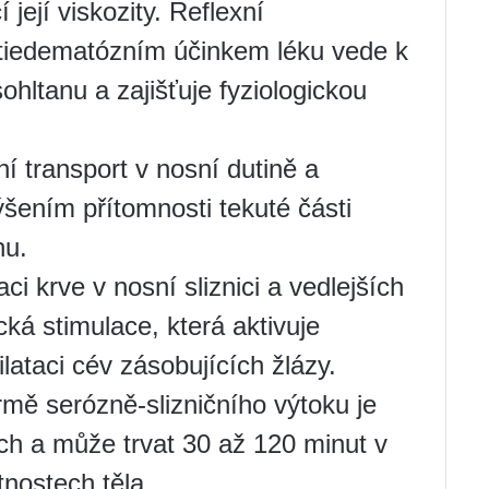
 její viskozity. Reflexní
tiedematózním účinkem léku vede k
ohltanu a zajišťuje fyziologickou
í transport v nosní dutině a
ýšením přítomnosti tekuté části
nu.
ci krve v nosní sliznici a vedlejších
ká stimulace, která aktivuje
ilataci cév zásobujících žlázy.
rmě serózně-slizničního výtoku je
ch a může trvat 30 až 120 minut v
tnostech těla.