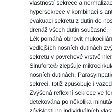
vlastností sekrece a normalizací
hypersekrece v kombinaci s an
evakuaci sekretu z dutin do nos
drenáž všech dutin současně.
Lék pomáhá obnovit mukociliárn
vedlejších nosních dutinách zv
sekretu v povrchové vrstvě hle
Sinuforte® zlepšuje mikrocirkula
nosních dutinách. Parasympatic
sekreci, totiž způsobuje i vazod
Zvýšená reflexní sekrece ve fo
detekována po několika minutá
závislosti na individuálních vlas