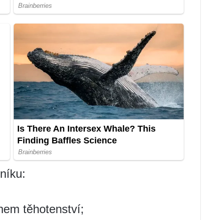
níku:
hem těhotenství;