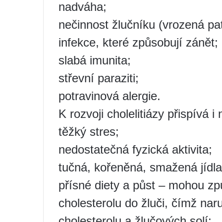
nadváha;
nečinnost žlučníku (vrozená pat
infekce, které způsobují zánět;
slabá imunita;
střevní paraziti;
potravinová alergie.
K rozvoji cholelitiázy přispívá i
těžký stres;
nedostatečná fyzická aktivita;
tučná, kořeněná, smažená jídla
přísné diety a půst – mohou způs
cholesterolu do žluči, čímž na
cholesterolu a žlučových solí;