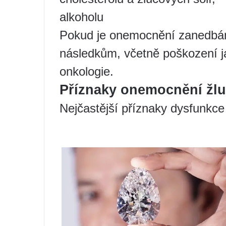
alkoholu
Pokud je onemocnění zanedbán
následkům, včetně poškození jat
onkologie.
Příznaky onemocnění žl
Nejčastější příznaky dysfunkce 