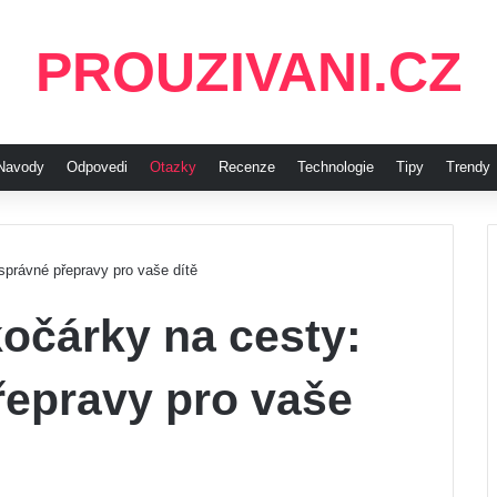
PROUZIVANI.CZ
Navody
Odpovedi
Otazky
Recenze
Technologie
Tipy
Trendy
správné přepravy pro vaše dítě
kočárky na cesty:
řepravy pro vaše