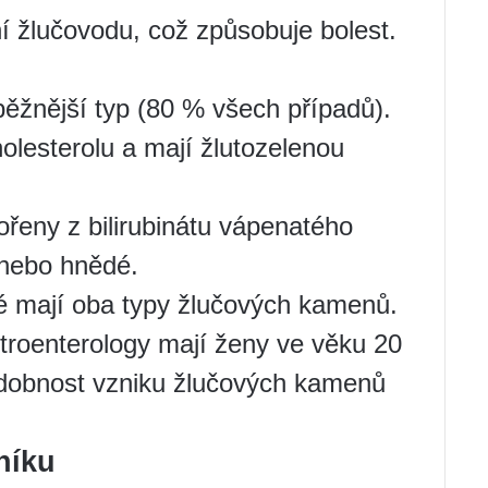
žlučovodu, což způsobuje bolest.
ěžnější typ (80 % všech případů).
lesterolu a mají žlutozelenou
ořeny z bilirubinátu vápenatého
é nebo hnědé.
dé mají oba typy žlučových kamenů.
troenterology mají ženy ve věku 20
podobnost vzniku žlučových kamenů
níku