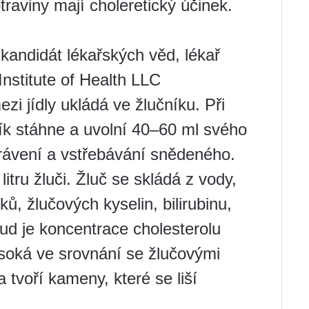
traviny mají choleretický účinek.
kandidát lékařských věd, lékař
 Institute of Health LLC
ezi jídly ukládá ve žlučníku. Při
ník stáhne a uvolní 40–60 ml svého
trávení a vstřebávání snědeného.
itru žluči. Žluč se skládá z vody,
uků, žlučových kyselin, bilirubinu,
kud je koncentrace cholesterolu
vysoká ve srovnání se žlučovými
a tvoří kameny, které se liší