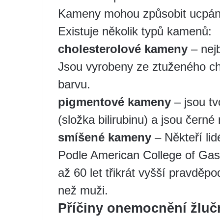
Kameny mohou způsobit ucpání 
Existuje několik typů kamenů:
cholesterolové kameny
– nejb
Jsou vyrobeny ze ztuženého cho
barvu.
pigmentové kameny
– jsou tv
(složka bilirubinu) a jsou čern
smíšené kameny
– Někteří li
Podle American College of Gas
až 60 let třikrát vyšší pravdě
než muži.
Příčiny onemocnění žluč