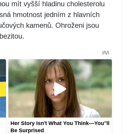
ohou mít vyšší hladinu cholesterolu
lesná hmotnost jedním z hlavních
žlučových kamenů. Ohroženi jsou
bezitou.