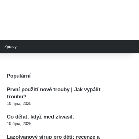
Zpravy
Populární
První použití nové trouby | Jak vypálit
troubu?
10 října, 2025
Co dělat, když med zkvasil.
10 října, 2025
Lazolvanový sirup pro děti: recenze a