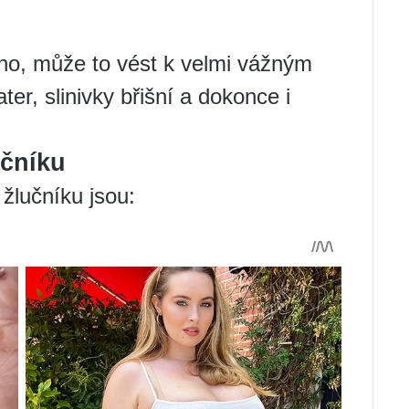
o, může to vést k velmi vážným
er, slinivky břišní a dokonce i
učníku
žlučníku jsou: