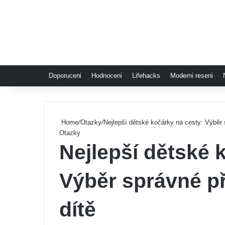
Doporuceni
Hodnoceni
Lifehacks
Moderni reseni
Home
/
Otazky
/
Nejlepší dětské kočárky na cesty: Výběr 
Otazky
Nejlepší dětské 
Výběr správné p
dítě