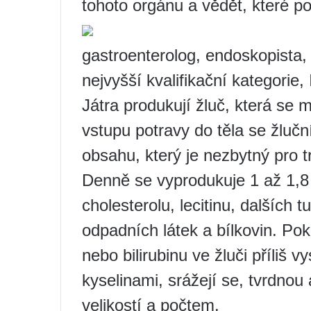
tohoto orgánu a vědět, které po
gastroenterolog, endoskopista, 
nejvyšší kvalifikační kategorie,
Játra produkují žluč, která se m
vstupu potravy do těla se žluč
obsahu, který je nezbytný pro 
Denně se vyprodukuje 1 až 1,8 l
cholesterolu, lecitinu, dalších t
odpadních látek a bílkovin. Po
nebo bilirubinu ve žluči příliš 
kyselinami, srážejí se, tvrdnou 
velikostí a počtem.