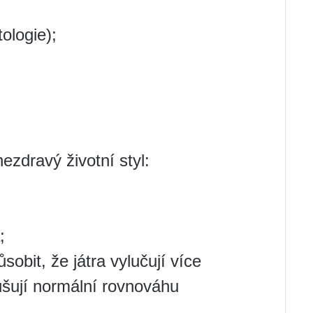
ologie);
 nezdravý životní styl:
;
obit, že játra vylučují více
rušují normální rovnováhu