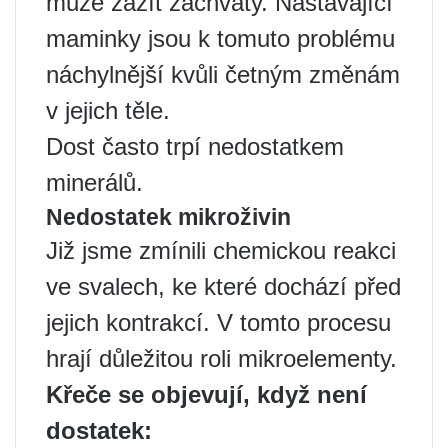
může zažít záchvaty. Nastávající
maminky jsou k tomuto problému
náchylnější kvůli četným změnám
v jejich těle.
Dost často trpí nedostatkem
minerálů.
Nedostatek mikroživin
Již jsme zmínili chemickou reakci
ve svalech, ke které dochází před
jejich kontrakcí. V tomto procesu
hrají důležitou roli mikroelementy.
Křeče se objevují, když není
dostatek: