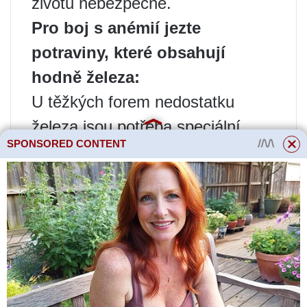
životu nebezpečné.
Pro boj s anémií jezte
potraviny, které obsahují
hodně železa:
U těžkých forem nedostatku
železa jsou potřeba speciální
SPONSORED CONTENT
léky. Budete muset navštívit
lékaře.
Další příčina křečí souvisí spíše s
životním stylem než se stravou.
Stagnace krevního oběhu
Kvůli špatnému krevnímu oběhu
mají někteří lidé křeče v nohách.