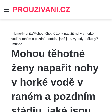
PROUZIVANI.CZ
Menu
Se
Home
/
Imunita
/
Mohou těhotné ženy napařit nohy v horké
vodě v raném a pozdním stádiu, jaké jsou výhody a škody?
Imunita
Mohou těhotné
ženy napařit nohy
v horké vodě v
raném a pozdním
stádiu, jaké jsou