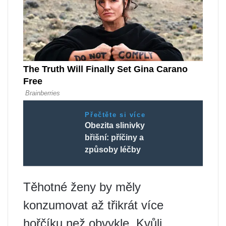
Přečtěte si více
Obezita slinivky
břišní: příčiny a
způsoby léčby
Těhotné ženy by měly
konzumovat až třikrát více
hořčíku než obvykle. Kvůli