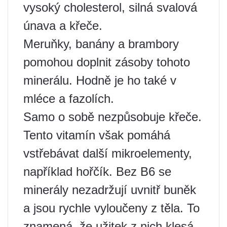
vysoký cholesterol, silná svalová
únava a křeče.
Meruňky, banány a brambory
pomohou doplnit zásoby tohoto
minerálu. Hodně je ho také v
mléce a fazolích.
Samo o sobě nezpůsobuje křeče.
Tento vitamín však pomáhá
vstřebávat další mikroelementy,
například hořčík. Bez B6 se
minerály nezadržují uvnitř buněk
a jsou rychle vyloučeny z těla. To
znamená, že užitek z nich klesá.