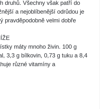
jích druhů. Všechny však patří do
nější a nejoblíbenější odrůdou je
rý pravděpodobně velmi dobře
ÍŽE
lístky máty mnoho živin. 100 g
l, 3,3 g bílkovin, 0,73 g tuku a 8,4
ahuje různé vitamíny a