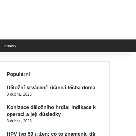
Zpravy
Populární
Děložní krvácení: účinná léčba doma
3 dubna, 2025
Konizace děložního hrdla: indikace k
operaci a její důsledky
3 dubna, 2025
HPV typ 59 u žen: co to znamená, dá