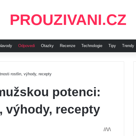
PROUZIVANI.CZ
Navody
Odpovedi
Otazky
Recenze
Technologie
Tipy
Trendy
osti rostlin, výhody, recepty
 mužskou potenci:
n, výhody, recepty