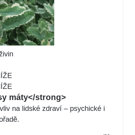
ivin
ÍŽE
ÍŽE
sy máty</strong>
vliv na lidské zdraví – psychické i
pořadě.