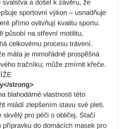
svalstva a došel k závěru, že
lepšuje sportovní výkon – usnadňuje
eré přímo ovlivňují kvalitu sportu.
 působí na střevní motilitu,
máhá celkovému procesu trávení.
, že máta je mimořádně prospěšná
ivého tračníku; může zmírnit křeče.
ÍŽE
y</strong>
a blahodárné vlastnosti této
užit mládí zlepšením stavu své pleti.
 skvělý pro péči o obličej. Stačí
ku přípravku do domácích masek pro