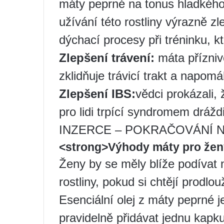
máty peprné na tonus hladkého 
užívání této rostliny výrazně z
dýchací procesy při tréninku, kt
Zlepšení trávení:
máta příznivě
zklidňuje trávicí trakt a napo
Zlepšení IBS:
vědci prokázali
pro lidi trpící syndromem drážd
INZERCE – POKRAČOVÁNÍ N
<strong>Výhody máty pro žen
Ženy by se měly blíže podívat n
rostliny, pokud si chtějí prodlo
Esenciální olej z máty peprné je
pravidelně přidávat jednu kap