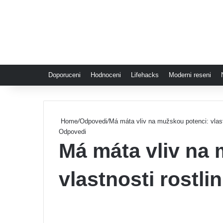
Doporuceni
Hodnoceni
Lifehacks
Moderni reseni
Home
/
Odpovedi
/
Má máta vliv na mužskou potenci: vlastn
Odpovedi
Má máta vliv na
vlastnosti rostli