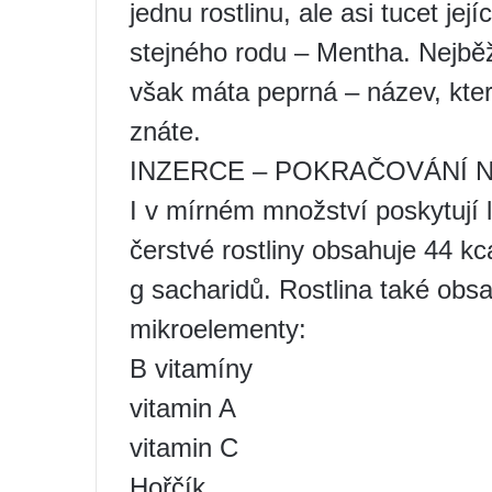
jednu rostlinu, ale asi tucet je
stejného rodu – Mentha. Nejběž
však máta peprná – název, kte
znáte.
INZERCE – POKRAČOVÁNÍ N
I v mírném množství poskytují 
čerstvé rostliny obsahuje 44 kca
g sacharidů. Rostlina také obs
mikroelementy:
B vitamíny
vitamin A
vitamin C
Hořčík