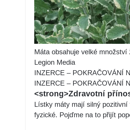
Máta obsahuje velké množství ž
Legion Media
INZERCE – POKRAČOVÁNÍ N
INZERCE – POKRAČOVÁNÍ N
<strong>Zdravotní příno
Lístky máty mají silný pozitivní 
fyzické. Pojďme na to přijít po