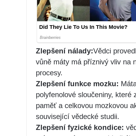
Zlepšení nálady:
Vědci provedli
vůně máty má příznivý vliv na 
procesy.
Zlepšení funkce mozku:
Máta 
polyfenolové sloučeniny, které z
paměť a celkovou mozkovou akt
související vědecké studii.
Zlepšení fyzické kondice:
věd