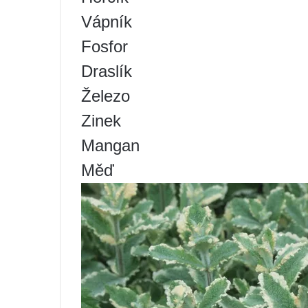
Vápník
Fosfor
Draslík
Železo
Zinek
Mangan
Měď