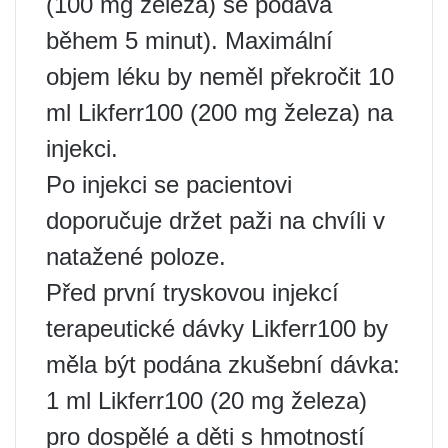
(100 mg železa) se podává
během 5 minut). Maximální
objem léku by neměl překročit 10
ml Likferr100 (200 mg železa) na
injekci.
Po injekci se pacientovi
doporučuje držet paži na chvíli v
natažené poloze.
Před první tryskovou injekcí
terapeutické dávky Likferr100 by
měla být podána zkušební dávka:
1 ml Likferr100 (20 mg železa)
pro dospělé a děti s hmotností