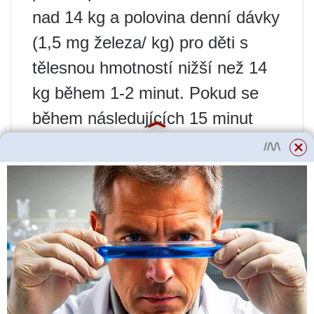
nad 14 kg a polovina denní dávky
(1,5 mg železa/ kg) pro děti s
tělesnou hmotností nižší než 14
kg během 1-2 minut. Pokud se
během následujících 15 minut
pozorování nevyskytnou žádné
nežádoucí účinky, zbývající
roztok by měl být podáván
doporučenou rychlostí. Po injekci
se pacientovi doporučuje držet
paži v natažené poloze.
Úvod do dialyzačního systému