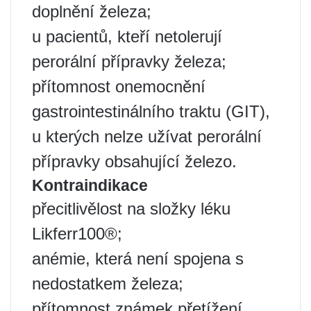
doplnění železa;
u pacientů, kteří netolerují
perorální přípravky železa;
přítomnost onemocnění
gastrointestinálního traktu (GIT),
u kterých nelze užívat perorální
přípravky obsahující železo.
Kontraindikace
přecitlivělost na složky léku
Likferr100®;
anémie, která není spojena s
nedostatkem železa;
přítomnost známek přetížení