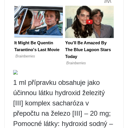
1 ml přípravku obsahuje jako
účinnou látku hydroxid železitý
[III] komplex sacharóza v
přepočtu na železo [III] – 20 mg;
Pomocné látky: hydroxid sodný –