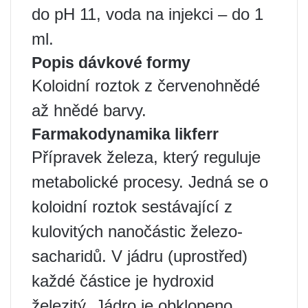
do pH 11, voda na injekci – do 1
ml.
Popis dávkové formy
Koloidní roztok z červenohnědé
až hnědé barvy.
Farmakodynamika likferr
Přípravek železa, který reguluje
metabolické procesy. Jedná se o
koloidní roztok sestávající z
kulovitých nanočástic železo-
sacharidů. V jádru (uprostřed)
každé částice je hydroxid
železitý. Jádro je obklopeno