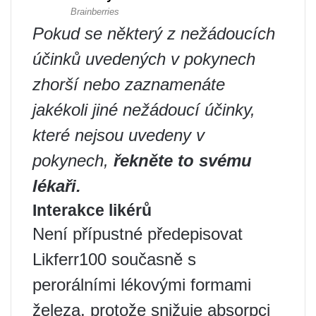
Pokud se některý z nežádoucích
účinků uvedených v pokynech
zhorší nebo zaznamenáte
jakékoli jiné nežádoucí účinky,
které nejsou uvedeny v
pokynech,
řekněte to svému
lékaři.
Interakce likérů
Není přípustné předepisovat
Likferr100 současně s
perorálními lékovými formami
železa, protože snižuje absorpci