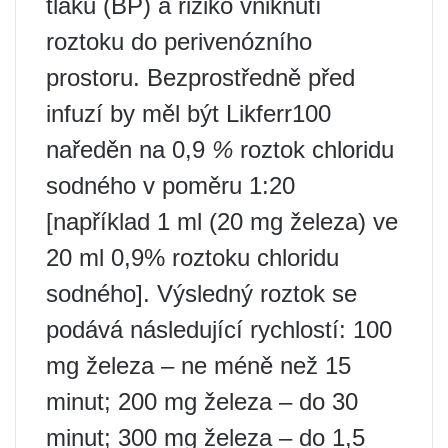
tlaku (BP) a riziko vniknutí
roztoku do perivenózního
prostoru. Bezprostředně před
infuzí by měl být Likferr100
naředěn na 0,9
%
roztok chloridu
sodného v poměru 1:20
[například 1 ml (20 mg železa) ve
20 ml 0,9% roztoku chloridu
sodného]. Výsledný roztok se
podává následující rychlostí: 100
mg železa – ne méně než 15
minut; 200 mg železa – do 30
minut; 300 mg železa – do 1,5