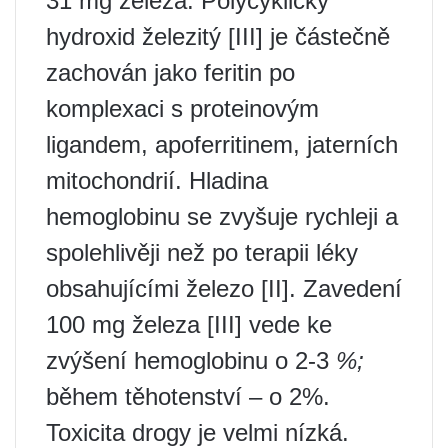
31 mg železa. Polycyklický
hydroxid železitý [III] je částečně
zachován jako feritin po
komplexaci s proteinovým
ligandem, apoferritinem, jaterních
mitochondrií. Hladina
hemoglobinu se zvyšuje rychleji a
spolehlivěji než po terapii léky
obsahujícími železo [II]. Zavedení
100 mg železa [III] vede ke
zvýšení hemoglobinu o 2-3
%;
během těhotenství – o 2%.
Toxicita drogy je velmi nízká.