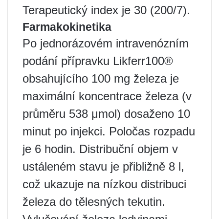
Terapeutický index je 30 (200/7).
Farmakokinetika
Po jednorázovém intravenózním
podání přípravku Likferr100®
obsahujícího 100 mg železa je
maximální koncentrace železa (v
průměru 538 μmol) dosaženo 10
minut po injekci. Poločas rozpadu
je 6 hodin. Distribuční objem v
ustáleném stavu je přibližně 8 l,
což ukazuje na nízkou distribuci
železa do tělesných tekutin.