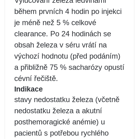
Vylučování železa ledvinami
během prvních 4 hodin po injekci
je méně než 5 % celkové
clearance. Po 24 hodinách se
obsah železa v séru vrátí na
výchozí hodnotu (před podáním)
a přibližně 75 % sacharózy opustí
cévní řečiště.
Indikace
stavy nedostatku železa (včetně
nedostatku železa a akutní
posthemoragické anémie) u
pacientů s potřebou rychlého