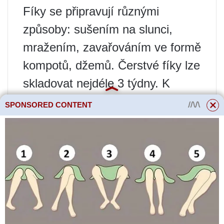
Fíky se připravují různými
způsoby: sušením na slunci,
mražením, zavařováním ve formě
kompotů, džemů. Čerstvé fíky lze
skladovat nejdéle 3 týdny. K
sušení jsou vhodné světlé plody
SPONSORED CONTENT
se zlatavou slupkou a jemnou,
bílou dužinou o průměru přibližně
5 cm. Sušte tři až čtyři dny na
otevřeném slunci.
Chemické složení
Listy obsahují účinné látky –