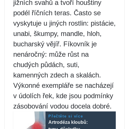
jižních svahů a tvoří houštiny
podél říčních teras. Často se
vyskytuje u jiných rostlin: pistácie,
unabi, škumpy, mandle, hloh,
bucharský vějíř. Fíkovník je
nenáročný: může růst na
chudých půdách, suti,
kamenných zdech a skalách.
Výkonné exempláře se nacházejí
v údolích řek, kde jsou podmínky
zásobování vodou docela dobré.
Přečtěte si více
Artrodéza kloubů: