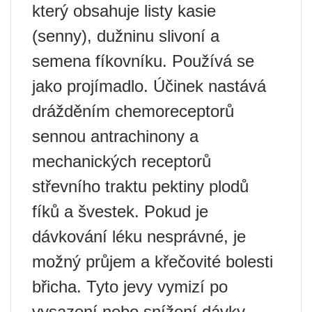
který obsahuje listy kasie
(senny), dužninu slivoní a
semena fíkovníku. Používá se
jako projímadlo. Účinek nastává
drážděním chemoreceptorů
sennou antrachinony a
mechanických receptorů
střevního traktu pektiny plodů
fíků a švestek. Pokud je
dávkování léku nesprávné, je
možný průjem a křečovité bolesti
břicha. Tyto jevy vymizí po
vysazení nebo snížení dávky