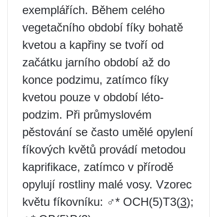
exemplářích. Během celého
vegetačního období fíky bohatě
kvetou a kapřiny se tvoří od
začátku jarního období až do
konce podzimu, zatímco fíky
kvetou pouze v období léto-
podzim. Při průmyslovém
pěstování se často umělé opylení
fíkových květů provádí metodou
kaprifikace, zatímco v přírodě
opylují rostliny malé vosy. Vzorec
květu fíkovníku: ♂* OCH(5)T3(
3
);