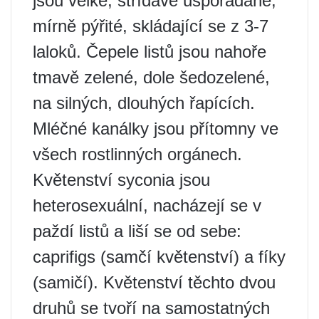
jsou velké, střídavě uspořádané,
mírně pýřité, skládající se z 3-7
laloků. Čepele listů jsou nahoře
tmavě zelené, dole šedozelené,
na silných, dlouhých řapících.
Mléčné kanálky jsou přítomny ve
všech rostlinných orgánech.
Květenství syconia jsou
heterosexuální, nacházejí se v
paždí listů a liší se od sebe:
caprifigs (samčí květenství) a fíky
(samičí). Květenství těchto dvou
druhů se tvoří na samostatných