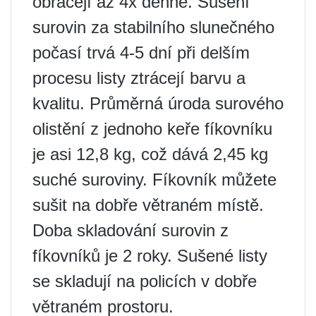
obracejí až 4x denně. Sušení
surovin za stabilního slunečného
počasí trvá 4-5 dní při delším
procesu listy ztrácejí barvu a
kvalitu. Průměrná úroda surového
olistění z jednoho keře fíkovníku
je asi 12,8 kg, což dává 2,45 kg
suché suroviny. Fíkovník můžete
sušit na dobře větraném místě.
Doba skladování surovin z
fíkovníků je 2 roky. Sušené listy
se skladují na policích v dobře
větraném prostoru.