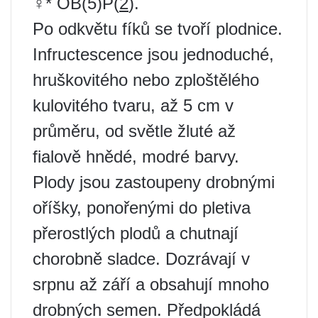
♀* OB(5)P(
2
).
Po odkvětu fíků se tvoří plodnice.
Infructescence jsou jednoduché,
hruškovitého nebo zploštělého
kulovitého tvaru, až 5 cm v
průměru, od světle žluté až
fialově hnědé, modré barvy.
Plody jsou zastoupeny drobnými
oříšky, ponořenými do pletiva
přerostlých plodů a chutnají
chorobně sladce. Dozrávají v
srpnu až září a obsahují mnoho
drobných semen. Předpokládá