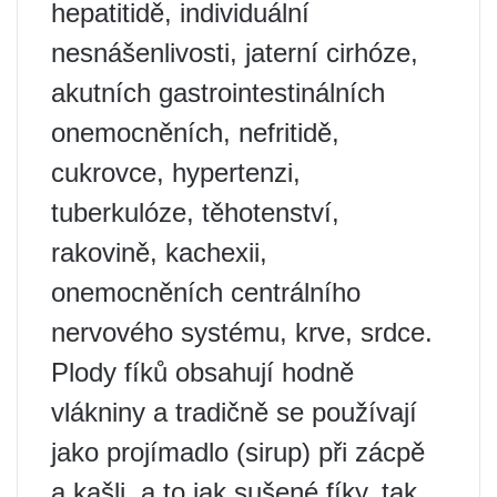
hepatitidě, individuální
nesnášenlivosti, jaterní cirhóze,
akutních gastrointestinálních
onemocněních, nefritidě,
cukrovce, hypertenzi,
tuberkulóze, těhotenství,
rakovině, kachexii,
onemocněních centrálního
nervového systému, krve, srdce.
Plody fíků obsahují hodně
vlákniny a tradičně se používají
jako projímadlo (sirup) při zácpě
a kašli, a to jak sušené fíky, tak