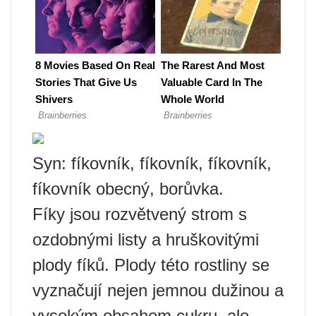
Syn: fíkovník, fíkovník, fíkovník,
fíkovník obecný, borůvka.
Fíky jsou rozvětvený strom s
ozdobnými listy a hruškovitými
plody fíků. Plody této rostliny se
vyznačují nejen jemnou dužinou a
vysokým obsahem cukru, ale