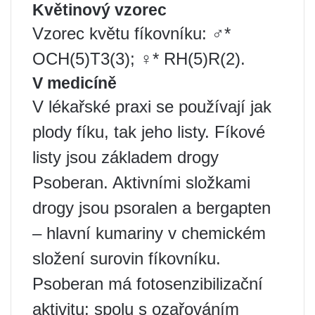
Květinový vzorec
Vzorec květu fíkovníku: ♂*
OCH(5)T3(3); ♀* RH(5)R(2).
V medicíně
V lékařské praxi se používají jak
plody fíku, tak jeho listy. Fíkové
listy jsou základem drogy
Psoberan. Aktivními složkami
drogy jsou psoralen a bergapten
– hlavní kumariny v chemickém
složení surovin fíkovníku.
Psoberan má fotosenzibilizační
aktivitu: spolu s ozařováním