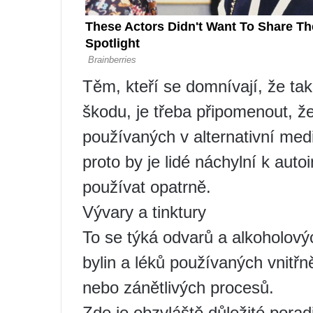
Těm, kteří se domnívají, že ta
škodu, je třeba připomenout, ž
používaných v alternativní med
proto by je lidé náchylní k au
používat opatrně.
Vývary a tinktury
To se týká odvarů a alkoholový
bylin a léků používaných vnitřn
nebo zánětlivých procesů.
Zde je obzvláště důležité pora