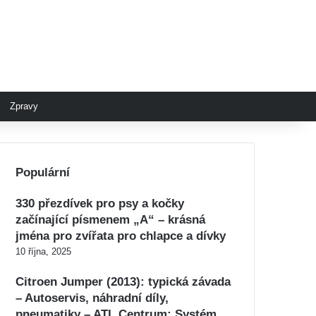
Zpravy
Populární
330 přezdívek pro psy a kočky
začínající písmenem „A“ – krásná
jména pro zvířata pro chlapce a dívky
10 října, 2025
Citroen Jumper (2013): typická závada
– Autoservis, náhradní díly,
pneumatiky – ATI, Centrum: Systém