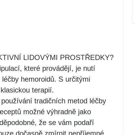
KTIVNÍ LIDOVÝMI PROSTŘEDKY?
ulací, které provádějí, je nutí
y léčby hemoroidů. S určitými
klasickou terapií.
používání tradičních metod léčby
 receptů možné výhradně jako
avděpodobné, že se vám podaří
ouze dočasně zmírnit nepříjemné