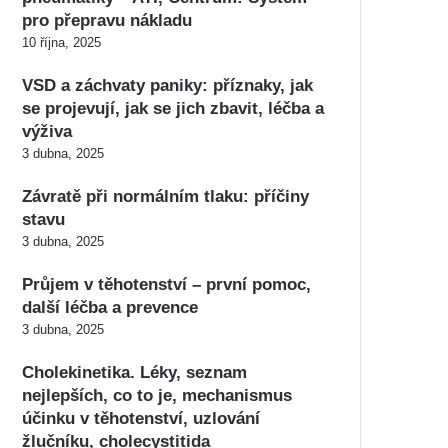
pro přepravu nákladu
10 října, 2025
VSD a záchvaty paniky: příznaky, jak
se projevují, jak se jich zbavit, léčba a
výživa
3 dubna, 2025
Závratě při normálním tlaku: příčiny
stavu
3 dubna, 2025
Průjem v těhotenství – první pomoc,
další léčba a prevence
3 dubna, 2025
Cholekinetika. Léky, seznam
nejlepších, co to je, mechanismus
účinku v těhotenství, uzlování
žlučníku, cholecystitida