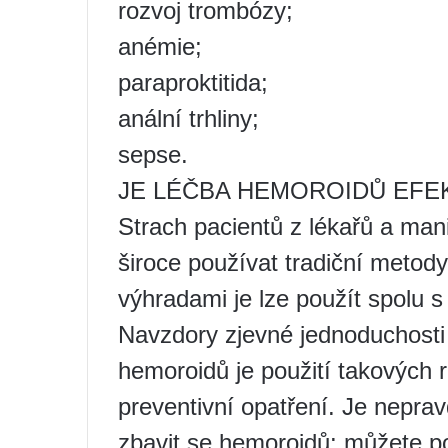
rozvoj trombózy;
anémie;
paraproktitida;
anální trhliny;
sepse.
JE LÉČBA HEMOROIDŮ EFE
Strach pacientů z lékařů a manip
široce používat tradiční metod
výhradami je lze použít spolu s 
Navzdory zjevné jednoduchosti 
hemoroidů je použití takových
preventivní opatření. Je nepr
zbavit se hemoroidů: můžete p