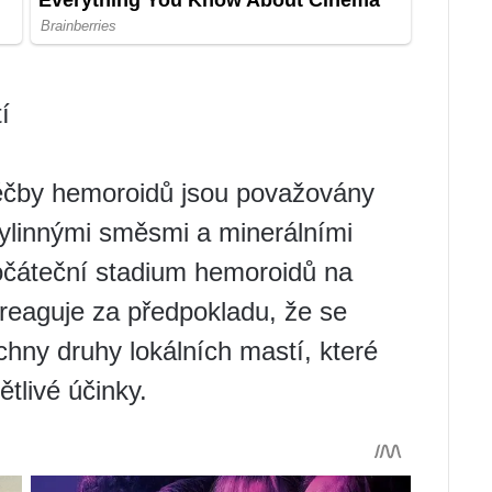
í
léčby hemoroidů jsou považovány
bylinnými směsmi a minerálními
očáteční stadium hemoroidů na
reaguje za předpokladu, že se
chny druhy lokálních mastí, které
ětlivé účinky.