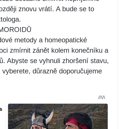
ozději znovu vrátí. A bude se to
tologa.
EMOROIDŮ
idové metody a homeopatické
ci zmírnit zánět kolem konečníku a
ů. Abyste se vyhnuli zhoršení stavu,
si vyberete, důrazně doporučujeme