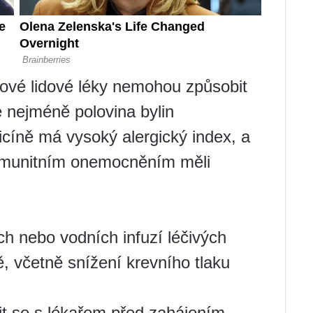
kové lidové léky nemohou způsobit
e nejméně polovina bylin
icíně má vysoký alergický index, a
toimunitním onemocněním měli
ch nebo vodních infuzí léčivých
ě, včetně snížení krevního tlaku
dit se s lékařem před zahájením