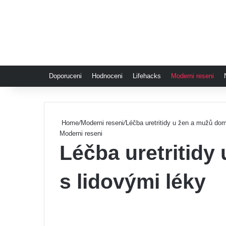
Doporuceni
Hodnoceni
Lifehacks
Moderni reseni
Home
/
Moderni reseni
/
Léčba uretritidy u žen a mužů dom
Moderni reseni
Léčba uretritidy
s lidovými léky