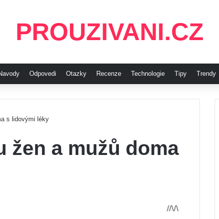
PROUZIVANI.CZ
Navody
Odpovedi
Otazky
Recenze
Technologie
Tipy
Trendy
a s lidovými léky
 u žen a mužů doma