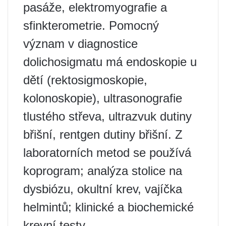
pasáže, elektromyografie a
sfinkterometrie. Pomocný
význam v diagnostice
dolichosigmatu má endoskopie u
dětí (rektosigmoskopie,
kolonoskopie), ultrasonografie
tlustého střeva, ultrazvuk dutiny
břišní, rentgen dutiny břišní. Z
laboratorních metod se používá
koprogram; analýza stolice na
dysbiózu, okultní krev, vajíčka
helmintů; klinické a biochemické
krevní testy.