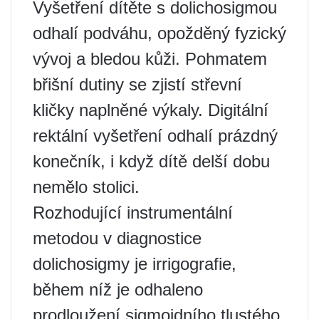
Vyšetření dítěte s dolichosigmou
odhalí podváhu, opožděný fyzický
vývoj a bledou kůži. Pohmatem
břišní dutiny se zjistí střevní
kličky naplněné výkaly. Digitální
rektální vyšetření odhalí prázdný
konečník, i když dítě delší dobu
nemělo stolici.
Rozhodující instrumentální
metodou v diagnostice
dolichosigmy je irrigografie,
během níž je odhaleno
prodloužení sigmoidního tlustého