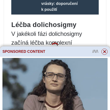
vrásky: doporučení
k použití
Léčba dolichosigmy
V jakékoli fázi dolichosigmy
začíná léčba komplexní
konzervativní terapií. Vedoucí
SPONSORED CONTENT
úloha v terapeutických opatřeních
je dána normalizaci trávicího
traktu prostřednictvím stravy –
frakční jídla, konzumace potravin
bohatých na vlákninu (zelenina,
celozrnný chléb, otruby, ovoce,