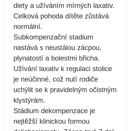
diety a užíváním mírných laxativ.
Celková pohoda dítěte zůstává
normální.
Subkompenzační stadium
nastává s neustálou zácpou,
plynatostí a bolestmi břicha.
Užívání laxativ k regulaci stolice
je neúčinné, což nutí rodiče
uchýlit se k pravidelným očistným
klystýrám.
Stádium dekompenzace je
nejtěžší klinickou formou