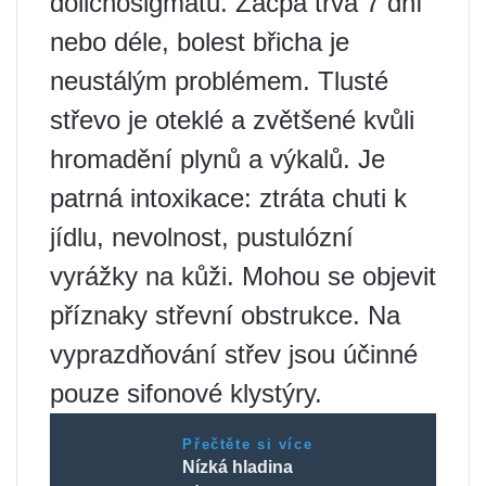
dolichosigmatu. Zácpa trvá 7 dní
nebo déle, bolest břicha je
neustálým problémem. Tlusté
střevo je oteklé a zvětšené kvůli
hromadění plynů a výkalů. Je
patrná intoxikace: ztráta chuti k
jídlu, nevolnost, pustulózní
vyrážky na kůži. Mohou se objevit
příznaky střevní obstrukce. Na
vyprazdňování střev jsou účinné
pouze sifonové klystýry.
Přečtěte si více
Nízká hladina