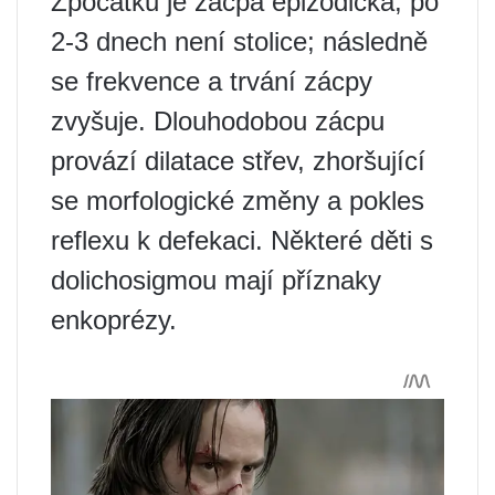
Zpočátku je zácpa epizodická, po
2-3 dnech není stolice; následně
se frekvence a trvání zácpy
zvyšuje. Dlouhodobou zácpu
provází dilatace střev, zhoršující
se morfologické změny a pokles
reflexu k defekaci. Některé děti s
dolichosigmou mají příznaky
enkoprézy.