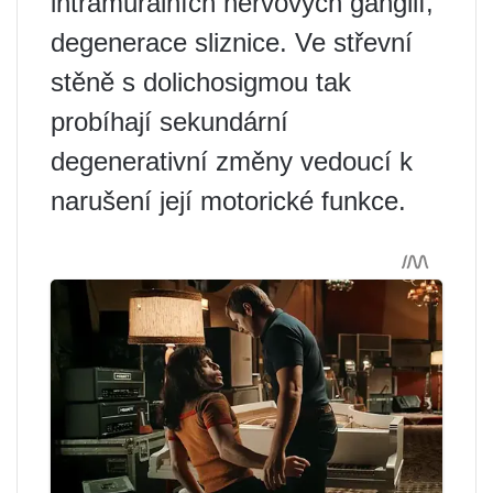
intramurálních nervových ganglií,
degenerace sliznice. Ve střevní
stěně s dolichosigmou tak
probíhají sekundární
degenerativní změny vedoucí k
narušení její motorické funkce.