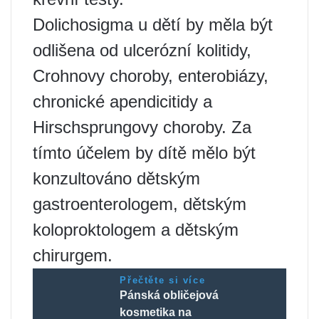
Dolichosigma u dětí by měla být
odlišena od ulcerózní kolitidy,
Crohnovy choroby, enterobiázy,
chronické apendicitidy a
Hirschsprungovy choroby. Za
tímto účelem by dítě mělo být
konzultováno dětským
gastroenterologem, dětským
koloproktologem a dětským
chirurgem.
Přečtěte si více
Pánská obličejová
kosmetika na