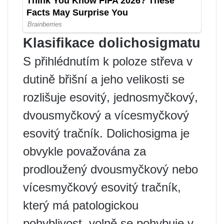
Klasifikace dolichosigmatu
S přihlédnutím k poloze střeva v
dutině břišní a jeho velikosti se
rozlišuje esovitý, jednosmyčkový,
dvousmyčkový a vícesmyčkový
esovitý tračník. Dolichosigma je
obvykle považována za
prodloužený dvousmyčkový nebo
vícesmyčkový esovitý tračník,
který má patologickou
pohyblivost, volně se pohybuje v