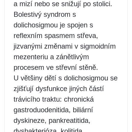
a mizí nebo se snižují po stolici.
Bolestivý syndrom s
dolichosigmou je spojen s
reflexním spasmem střeva,
jizvanými změnami v sigmoidním
mezenteriu a zánětlivým
procesem ve střevní stěně.
U většiny dětí s dolichosigmou se
zjišťují dysfunkce jiných částí
trávicího traktu: chronická
gastroduodenitida, biliární
dyskineze, pankreatitida,
dysbakterióza, kolitida,