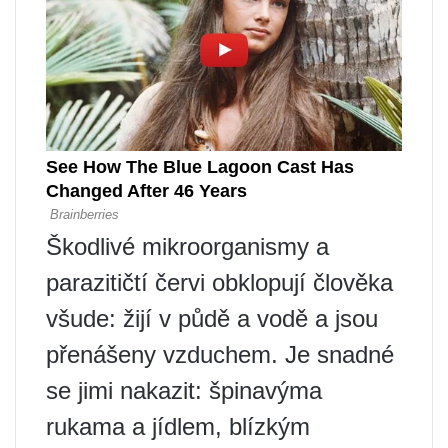
Škodlivé mikroorganismy a
parazitičtí červi obklopují člověka
všude: žijí v půdě a vodě a jsou
přenášeny vzduchem. Je snadné
se jimi nakazit: špinavýma
rukama a jídlem, blízkým