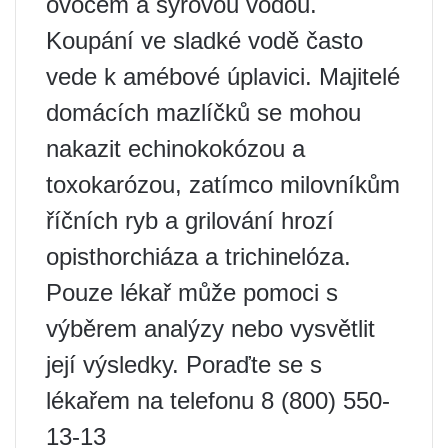
ovocem a syrovou vodou.
Koupání ve sladké vodě často
vede k amébové úplavici. Majitelé
domácích mazlíčků se mohou
nakazit echinokokózou a
toxokarózou, zatímco milovníkům
říčních ryb a grilování hrozí
opisthorchiáza a trichinelóza.
Pouze lékař může pomoci s
výběrem analýzy nebo vysvětlit
její výsledky. Poraďte se s
lékařem na telefonu 8 (800) 550-
13-13