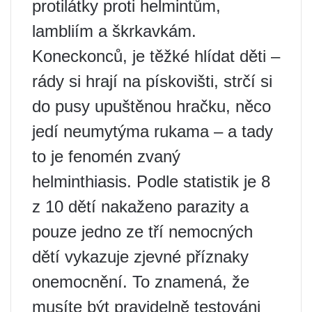
protilátky proti helmintům,
lambliím a škrkavkám.
Koneckonců, je těžké hlídat děti –
rády si hrají na pískovišti, strčí si
do pusy upuštěnou hračku, něco
jedí neumytýma rukama – a tady
to je fenomén zvaný
helminthiasis. Podle statistik je 8
z 10 dětí nakaženo parazity a
pouze jedno ze tří nemocných
dětí vykazuje zjevné příznaky
onemocnění. To znamená, že
musíte být pravidelně testováni