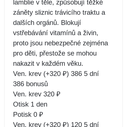
lamblie v těle, způsobují těžké
záněty sliznic trávicího traktu a
dalších orgánů. Blokují
vstřebávání vitamínů a živin,
proto jsou nebezpečné zejména
pro děti, přestože se mohou
nakazit v každém věku.
Ven. krev (+320 ₽) 386 5 dní
386 bonusů
Ven. krev 320 ₽
Otisk 1 den
Potisk 0 ₽
Ven. krev (+320 ₽) 120 5 dní