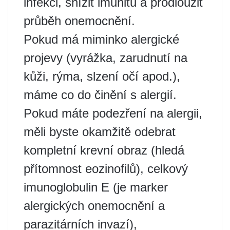
infekci, snížit imunitu a prodloužit
průběh onemocnění.
Pokud má miminko alergické
projevy (vyrážka, zarudnutí na
kůži, rýma, slzení očí apod.),
máme co do činění s alergií.
Pokud máte podezření na alergii,
měli byste okamžitě odebrat
kompletní krevní obraz (hledá
přítomnost eozinofilů), celkový
imunoglobulin E (je marker
alergických onemocnění a
parazitárních invazí),