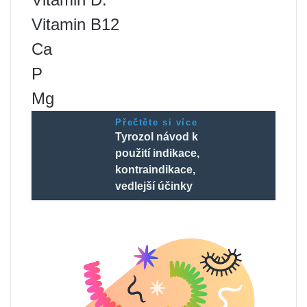
Vitamin B12
Ca
P
Mg
Přečtěte si více
Tyrozol návod k
použití indikace,
kontraindikace,
vedlejší účinky