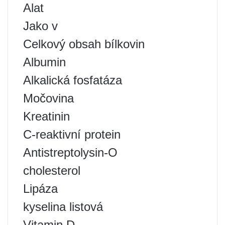
Alat
Jako v
Celkový obsah bílkovin
Albumin
Alkalická fosfatáza
Močovina
Kreatinin
C-reaktivní protein
Antistreptolysin-O
cholesterol
Lipáza
kyselina listová
Vitamin D.