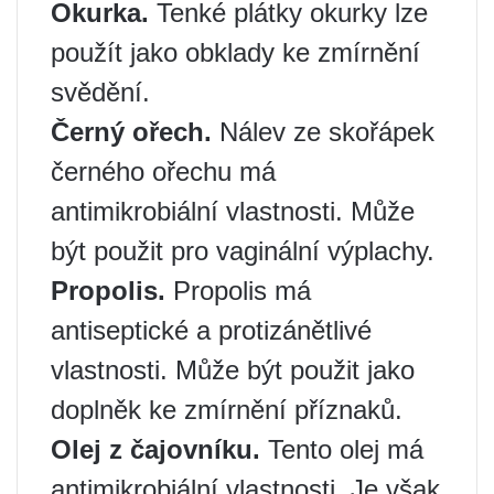
Okurka.
Tenké plátky okurky lze
použít jako obklady ke zmírnění
svědění.
Černý ořech.
Nálev ze skořápek
černého ořechu má
antimikrobiální vlastnosti. Může
být použit pro vaginální výplachy.
Propolis.
Propolis má
antiseptické a protizánětlivé
vlastnosti. Může být použit jako
doplněk ke zmírnění příznaků.
Olej z čajovníku.
Tento olej má
antimikrobiální vlastnosti. Je však