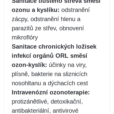
Sanitace tlustého střeva směsí
ozonu a kyslíku:
odstranění
zácpy, odstranění hlenu a
parazitů ze střev, obnovení
mikroflóry
Sanitace chronických ložisek
infekcí orgánů ORL směsí
ozon-kyslík:
účinky na viry,
plísně, bakterie na sliznicích
nosohltanu a dýchacích cest
Intravenózní ozonoterapie:
protizánětlivé, detoxikační,
antibakteriální, antivirové