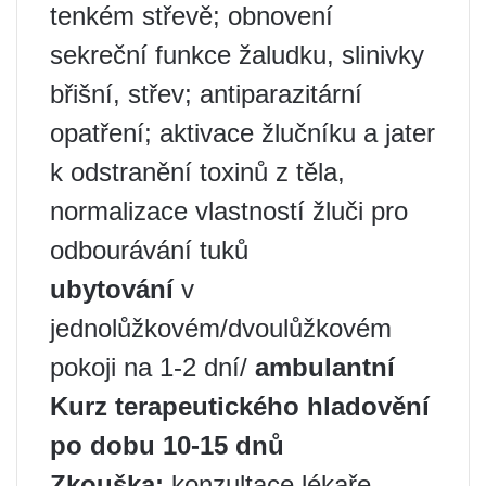
tenkém střevě; obnovení
sekreční funkce žaludku, slinivky
břišní, střev; antiparazitární
opatření; aktivace žlučníku a jater
k odstranění toxinů z těla,
normalizace vlastností žluči pro
odbourávání tuků
ubytování
v
jednolůžkovém/dvoulůžkovém
pokoji na 1-2 dní/
ambulantní
Kurz terapeutického hladovění
po dobu 10-15 dnů
Zkouška:
konzultace lékaře,