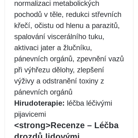
normalizaci metabolických
pochodů v těle, redukci střevních
křečí, očistu od hlenu a parazitů,
spalování viscerálního tuku,
aktivaci jater a žlučníku,
pánevních orgánů, zpevnění vazů
při výhřezu dělohy, zlepšení
výživy a odstranění toxiny z
pánevních orgánů
Hirudoterapie:
léčba léčivými
pijavicemi
<strong>Recenze – Léčba
drozdů lidovými