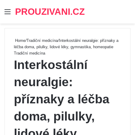
PROUZIVANI.CZ
Menu
Se
Home
/
Tradiční medicína
/
Interkostální neuralgie: příznaky a
léčba doma, pilulky, lidové léky, gymnastika, homeopatie
Tradiční medicína
Interkostální
neuralgie:
příznaky a léčba
doma, pilulky,
lidové léky,