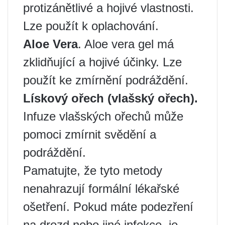
protizánětlivé a hojivé vlastnosti.
Lze použít k oplachování.
Aloe Vera
. Aloe vera gel má
zklidňující a hojivé účinky. Lze
použít ke zmírnění podráždění.
Lískový ořech (vlašský ořech).
Infuze vlašských ořechů může
pomoci zmírnit svědění a
podráždění.
Pamatujte, že tyto metody
nenahrazují formální lékařské
ošetření. Pokud máte podezření
na drozd nebo jiné infekce, je