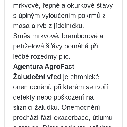
mrkvové, řepné a okurkové šťávy
s úplným vyloučením pokrmů z
masa a ryb z jídelníčku.
Směs mrkvové, bramborové a
petrželové šťávy pomáhá při
léčbě rozedmy plic.
Agentura AgroFact
Žaludeční vřed
je chronické
onemocnění, při kterém se tvoří
defekty nebo poškození na
sliznici žaludku. Onemocnění
prochází fází exacerbace, útlumu