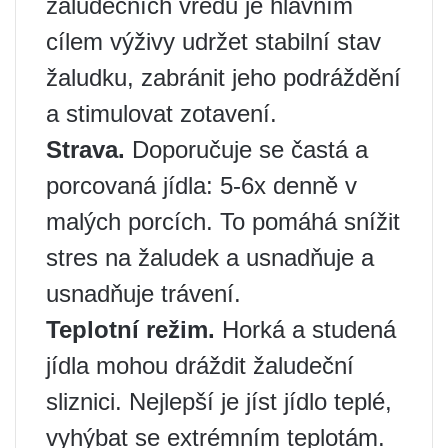
žaludečních vředů je hlavním
cílem výživy udržet stabilní stav
žaludku, zabránit jeho podráždění
a stimulovat zotavení.
Strava.
Doporučuje se častá a
porcovaná jídla: 5-6x denně v
malých porcích. To pomáhá snížit
stres na žaludek a usnadňuje a
usnadňuje trávení.
Teplotní režim.
Horká a studená
jídla mohou dráždit žaludeční
sliznici. Nejlepší je jíst jídlo teplé,
vyhýbat se extrémním teplotám.