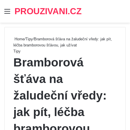
PROUZIVANI.CZ
Menu
Se
Home
/
Tipy
/
Bramborová šťáva na žaludeční vředy: jak pít,
léčba bramborovou šťávou, jak užívat
Tipy
Bramborová
šťáva na
žaludeční vředy:
jak pít, léčba
bramborovou