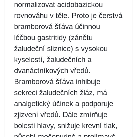
normalizovat acidobazickou
rovnováhu v těle. Proto je čerstvá
bramborová šťáva účinnou
léčbou gastritidy (zánětu
žaludeční sliznice) s vysokou
kyselostí, žaludečních a
dvanáctníkových vředů.
Bramborová šťáva inhibuje
sekreci žaludečních žláz, má
analgetický účinek a podporuje
zjizvení vředů. Dále zmírňuje
bolesti hlavy, snižuje krevní tlak,
působí močopudně a projímavě,