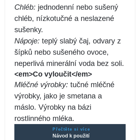
Chléb:
jednodenní nebo sušený
chléb, nízkotučné a neslazené
sušenky.
Nápoje:
teplý slabý čaj, odvary z
šípků nebo sušeného ovoce,
neperlivá minerální voda bez soli.
<em>Co vyloučit</em>
Mléčné výrobky:
tučné mléčné
výrobky, jako je smetana a
máslo. Výrobky na bázi
rostlinného mléka.
Přečtěte si více
Návod k použití