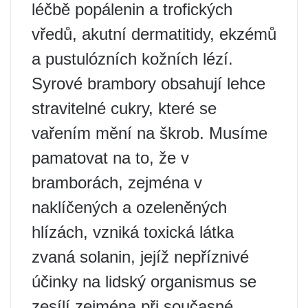
léčbě popálenin a trofických
vředů, akutní dermatitidy, ekzémů
a pustulózních kožních lézí.
Syrové brambory obsahují lehce
stravitelné cukry, které se
vařením mění na škrob. Musíme
pamatovat na to, že v
bramborách, zejména v
naklíčených a ozeleněných
hlízách, vzniká toxická látka
zvaná solanin, jejíž nepříznivé
účinky na lidský organismus se
zesílí zejména při současné