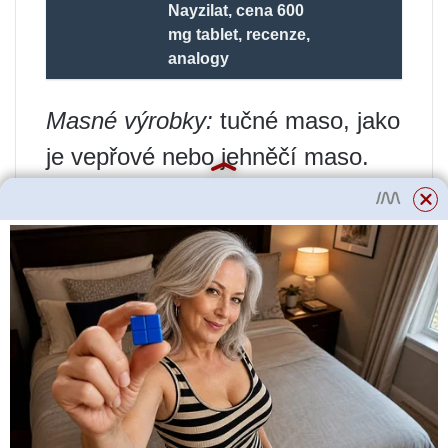
Nayzilat, cena 600
mg tablet, recenze,
analogy
Masné výrobky:
tučné maso, jako
je vepřové nebo jehněčí maso.
Uzené a sušené výrobky, masové
konzervy a uzeniny.