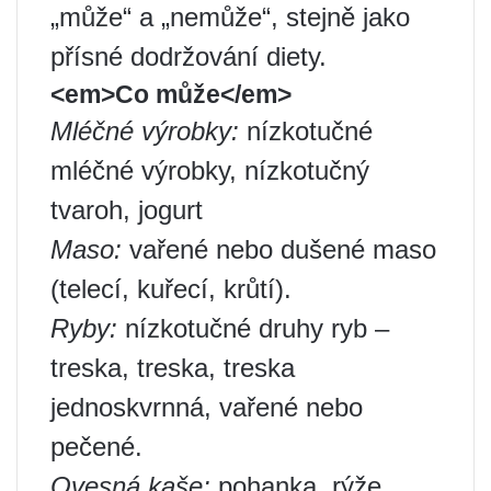
„může“ a „nemůže“, stejně jako
přísné dodržování diety.
<em>Co může</em>
Mléčné výrobky:
nízkotučné
mléčné výrobky, nízkotučný
tvaroh, jogurt
Maso:
vařené nebo dušené maso
(telecí, kuřecí, krůtí).
Ryby:
nízkotučné druhy ryb –
treska, treska, treska
jednoskvrnná, vařené nebo
pečené.
Ovesná kaše:
pohanka, rýže,