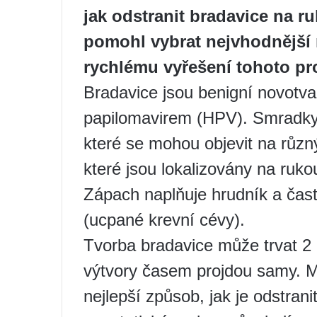
jak odstranit bradavice na ru
pomohl vybrat nejvhodnější
rychlému vyřešení tohoto p
Bradavice jsou benigní novotv
papilomavirem (HPV). Smradky 
které se mohou objevit na různ
které jsou lokalizovány na ruko
Zápach naplňuje hrudník a čas
(ucpané krevní cévy).
Tvorba bradavice může trvat 2
výtvory časem projdou samy. Mn
nejlepší způsob, jak je odstran