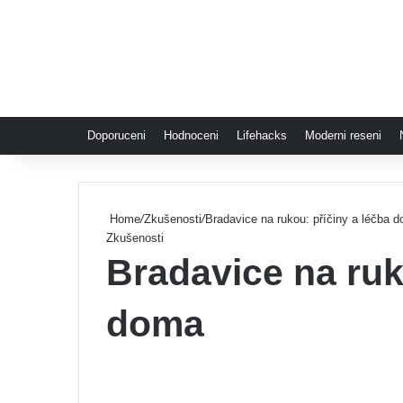
Doporuceni
Hodnoceni
Lifehacks
Moderni reseni
Home
/
Zkušenosti
/
Bradavice na rukou: příčiny a léčba 
Zkušenosti
Bradavice na ruk
doma