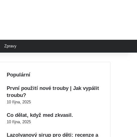
Zpravy
Populární
První použití nové trouby | Jak vypálit
troubu?
10 října, 2025
Co dělat, když med zkvasil.
10 října, 2025
Lazolvanový sirup pro děti: recenze a