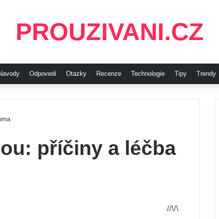
PROUZIVANI.CZ
Navody
Odpovedi
Otazky
Recenze
Technologie
Tipy
Trendy
doma
ou: příčiny a léčba