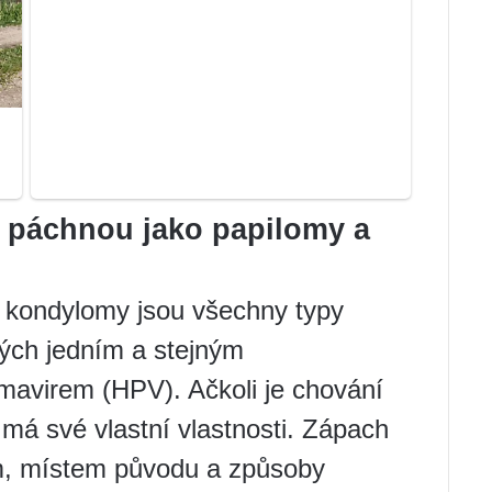
č páchnou jako papilomy a
 kondylomy jsou všechny typy
ch jedním a stejným
avirem (HPV). Ačkoli je chování
má své vlastní vlastnosti. Zápach
m, místem původu a způsoby