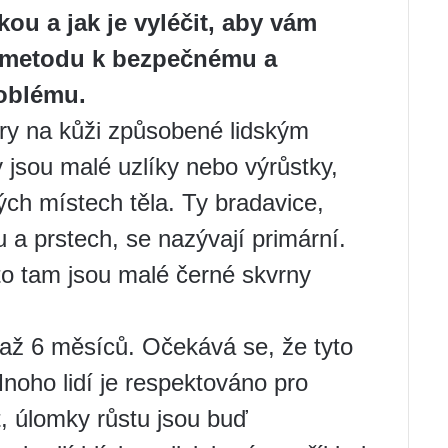
kou a jak je vyléčit, aby vám
 metodu k bezpečnému a
roblému.
ary na kůži způsobené lidským
jsou malé uzlíky nebo výrůstky,
ých místech těla. Ty bradavice,
u a prstech, se nazývají primární.
to tam jsou malé černé skvrny
 až 6 měsíců. Očekává se, že tyto
oho lidí je respektováno pro
it, úlomky růstu jsou buď