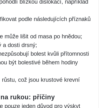
ohodlí blízkou dislokací, například
fikovat podle následujících příznaků
 se může lišit od masa po hnědou;
 a dosti drsný;
ezpůsobují bolest kvůli přítomnosti
hou být bolestivé během hodiny
 růstu, což jsou krustové krevní
 na rukou: příčiny
uje pouze jeden důvod pro výskyt