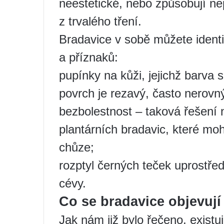
neestetické, nebo způsobují nep
z trvalého tření.
Bradavice v sobě můžete identi
a příznaků:
pupínky na kůži, jejichž barva
povrch je rezavý, často nerovný
bezbolestnost – taková řešení n
plantárních bradavic, které mo
chůze;
rozptyl černých teček uprostřed
cévy.
Co se bradavice objevují
Jak nám již bylo řečeno, exist