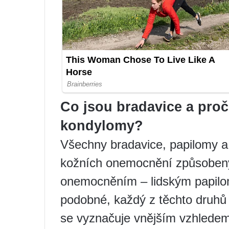
Co jsou bradavice a pro
kondylomy?
Všechny bradavice, papilomy a
kožních onemocnění způsobený
onemocněním – lidským papilom
podobné, každý z těchto druhů 
se vyznačuje vnějším vzhlede