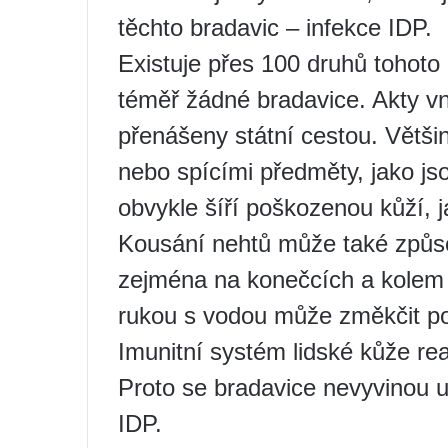
těchto bradavic – infekce IDP.
Existuje přes 100 druhů tohoto
téměř žádné bradavice. Akty vn
přenášeny státní cestou. Většin
nebo spícími předměty, jako js
obvykle šíří poškozenou kůží, 
Kousání nehtů může také způsob
zejména na konečcích a kolem
rukou s vodou může změkčit po
Imunitní systém lidské kůže re
Proto se bradavice nevyvinou u
IDP.