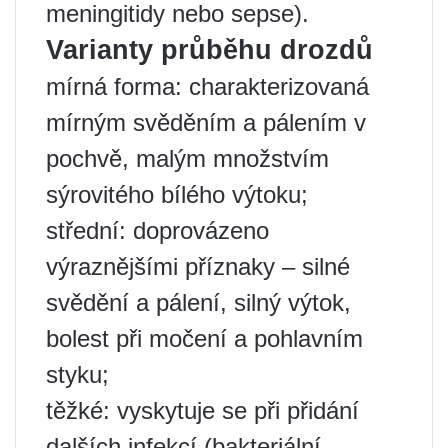
meningitidy nebo sepse).
Varianty průběhu drozdů
mírná forma: charakterizovaná
mírným svěděním a pálením v
pochvě, malým množstvím
sýrovitého bílého výtoku;
střední: doprovázeno
výraznějšími příznaky – silné
svědění a pálení, silný výtok,
bolest při močení a pohlavním
styku;
těžké: vyskytuje se při přidání
dalších infekcí (bakteriální