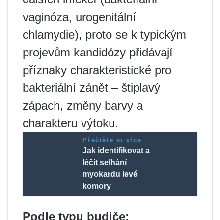
vaginóza, urogenitální
chlamydie), proto se k typickým
projevům kandidózy přidávají
příznaky charakteristické pro
bakteriální zánět – štiplavý
zápach, změny barvy a
charakteru výtoku.
Přečtěte si více
Jak identifikovat a
léčit selhání
myokardu levé
komory
Podle typu budiče: