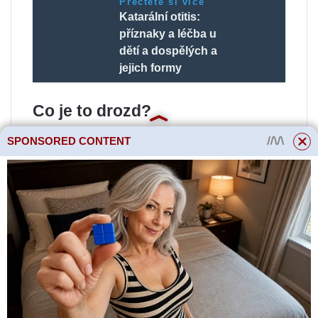
Přečtěte si více
Katarální otitis:
příznaky a léčba u
dětí a dospělých a
jejich formy
Co je to drozd?
„Drozd“ se v každodenním životě
SPONSORED CONTENT
často používá k označení
kandidózy, která je poměrně
běžná kvůli charakteristickému
bílému výtoku připomínajícímu
tvaroh. Je způsobena
oportunními kvasinkami
podobnými houbami rodu