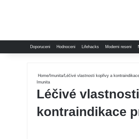
Doporuceni
Hodnoceni
Lifehacks
Moderni reseni
Home
/
Imunita
/
Léčivé vlastnosti kopřivy a kontraindika
Imunita
Léčivé vlastnosti
kontraindikace 