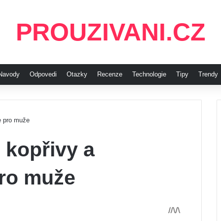
PROUZIVANI.CZ
Navody
Odpovedi
Otazky
Recenze
Technologie
Tipy
Trendy
ce pro muže
 kopřivy a
pro muže