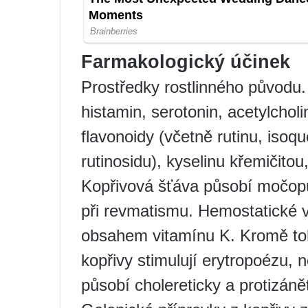
Farmakologický účinek
Prostředky rostlinného původu. 
histamin, serotonin, acetylcholi
flavonoidy (včetně rutinu, isoqu
rutinosidu), kyselinu křemičitou,
Kopřivová šťáva působí močopu
při revmatismu. Hemostatické vl
obsahem vitamínu K. Kromě toho 
kopřivy stimulují erytropoézu, 
působí cholereticky a protizáně