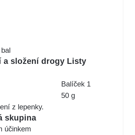
 bal
 a složení drogy Listy
Balíček 1
50 g
ení z lepenky.
á skupina
m účinkem