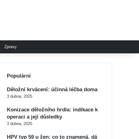
Zpravy
Populární
Děložní krvácení: účinná léčba doma
3 dubna, 2025
Konizace děložního hrdla: indikace k
operaci a její důsledky
3 dubna, 2025
HPV typ 59 u žen: co to znamená, dá