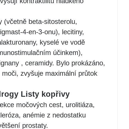
vyšují kontraktilitu hladkého
 (včetně beta-sitosterolu,
igmast-4-en-3-onu), lecitiny,
alakturonany, kyselé ve vodě
imunostimulačním účinkem),
lignany , ceramidy. Bylo prokázáno,
 moči, zvyšuje maximální průtok
drogy Listy kopřivy
ekce močových cest, urolitiáza,
kleróza, anémie z nedostatku
ětšení prostaty.