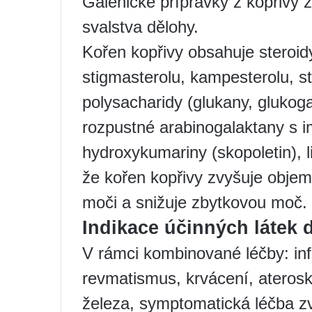
Galenické přípravky z kopřivy z
svalstva dělohy.
Kořen kopřivy obsahuje steroidy
stigmasterolu, kampesterolu, st
polysacharidy (glukany, glukog
rozpustné arabinogalaktany s 
hydroxykumariny (skopoletin), 
že kořen kopřivy zvyšuje objem
moči a snižuje zbytkovou moč.
Indikace účinných látek 
V rámci kombinované léčby: inf
revmatismus, krvácení, ateros
železa, symptomatická léčba zv