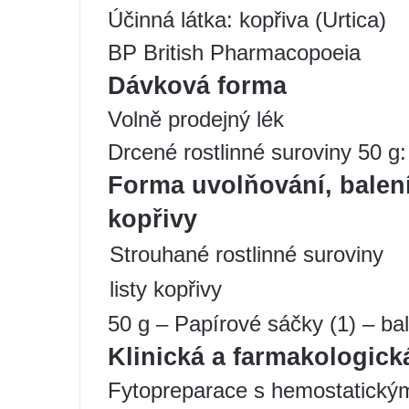
Účinná látka: kopřiva (Urtica)
BP British Pharmacopoeia
Dávková forma
Volně prodejný lék
Drcené rostlinné suroviny 50 g:
Forma uvolňování, balení
kopřivy
Strouhané rostlinné suroviny
listy kopřivy
50 g – Papírové sáčky (1) – bal
Klinická a farmakologick
Fytopreparace s hemostatický