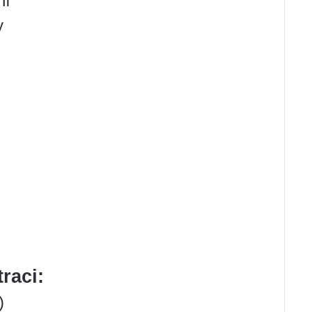
ní
y
raci:
)