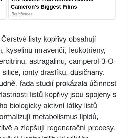
Čerstvé listy kopřivy obsahují
n, kyselinu mravenčí, leukotrieny,
ercitrinu, astragalinu, camperol-3-O-
 silice, ionty draslíku, dusičnany.
dně, řada studií prokázala účinnost
astnosti listů kopřivy jsou spojeny s
biologicky aktivní látky listů
normalizují metabolismus lipidů,
tlivě a zlepšují regenerační procesy.