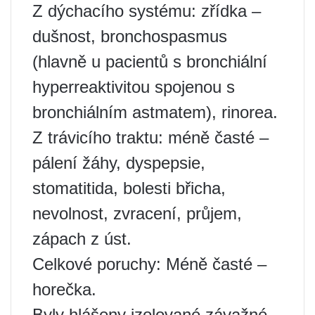
Z dýchacího systému: zřídka –
dušnost, bronchospasmus
(hlavně u pacientů s bronchiální
hyperreaktivitou spojenou s
bronchiálním astmatem), rinorea.
Z trávicího traktu: méně časté –
pálení žáhy, dyspepsie,
stomatitida, bolesti břicha,
nevolnost, zvracení, průjem,
zápach z úst.
Celkové poruchy: Méně časté –
horečka.
Byly hlášeny izolované závažné