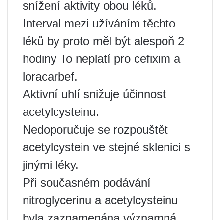
snížení aktivity obou léků.
Interval mezi užíváním těchto
léků by proto měl být alespoň 2
hodiny To neplatí pro cefixim a
loracarbef.
Aktivní uhlí snižuje účinnost
acetylcysteinu.
Nedoporučuje se rozpouštět
acetylcystein ve stejné sklenici s
jinými léky.
Při současném podávání
nitroglycerinu a acetylcysteinu
byla zaznamenána významná