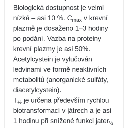
Biologická dostupnost je velmi
nízká – asi 10 %. C
v krevní
max
plazmě je dosaženo 1–3 hodiny
po podání. Vazba na proteiny
krevní plazmy je asi 50%.
Acetylcystein je vylučován
ledvinami ve formě neaktivních
metabolitů (anorganické sulfáty,
diacetylcystein).
T
je určena především rychlou
½
biotransformací v játrech a je asi
1 hodinu při snížené funkci jater
½