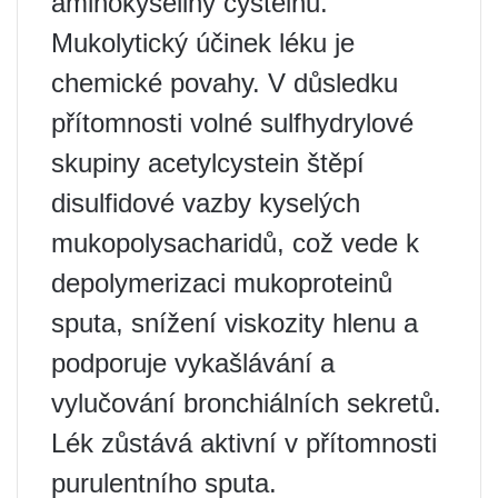
aminokyseliny cysteinu.
Mukolytický účinek léku je
chemické povahy. V důsledku
přítomnosti volné sulfhydrylové
skupiny acetylcystein štěpí
disulfidové vazby kyselých
mukopolysacharidů, což vede k
depolymerizaci mukoproteinů
sputa, snížení viskozity hlenu a
podporuje vykašlávání a
vylučování bronchiálních sekretů.
Lék zůstává aktivní v přítomnosti
purulentního sputa.