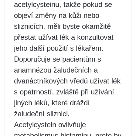
acetylcysteinu, takže pokud se
objeví změny na kůži nebo
sliznicích, měli byste okamžitě
přestat užívat lék a konzultovat
jeho další použití s ​​lékařem.
Doporučuje se pacientům s
anamnézou žaludečních a
dvanáctníkových vředů užívat lék
s opatrností, zvláště při užívání
jiných léků, které dráždí
žaludeční sliznici.
Acetylcystein ovlivňuje
metabolismus histaminu, proto by