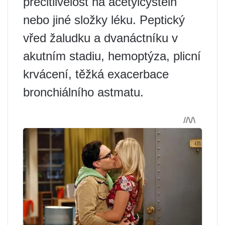
přecitlivělost na acetylcystein
nebo jiné složky léku. Peptický
vřed žaludku a dvanáctníku v
akutním stadiu, hemoptýza, plicní
krvácení, těžká exacerbace
bronchiálního astmatu.