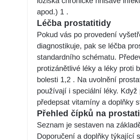
ložiska chronické hnisavé infek
apod.) 1 .
Léčba prostatitidy
Pokud vás po provedení vyšetřen
diagnostikuje, pak se léčba pro
standardního schématu. Předevš
protizánětlivé léky a léky proti 
bolesti 1,2 . Na uvolnění prost
používají i speciální léky. Kdy
předepsat vitamíny a doplňky st
Přehled čípků na prostati
Seznam je sestaven na základ
Doporučení a doplňky týkající 