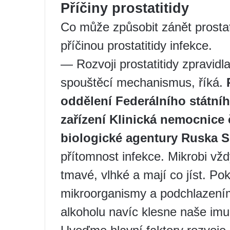
Příčiny prostatitidy
Co může způsobit zánět prosta
příčinou prostatitidy infekce.
— Rozvoji prostatitidy zpravidl
spouštěcí mechanismus, říká.
oddělení Federálního státní
zařízení Klinická nemocnice č
biologické agentury Ruska S
přítomnost infekce. Mikrobi vždy
tmavé, vlhké a mají co jíst. P
mikroorganismy a podchlazení
alkoholu navíc klesne naše imun