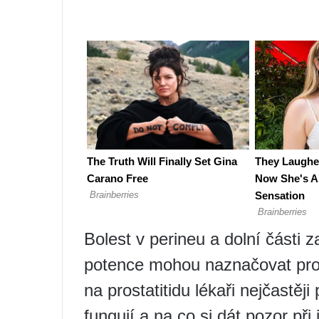
Bolest v perineu a dolní části
potence mohou naznačovat prosta
na prostatitidu lékaři nejčastěji 
fungují a na co si dát pozor při 