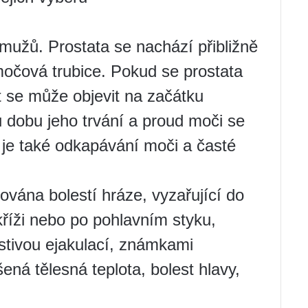
u mužů. Prostata se nachází přibližně
 močová trubice. Pokud se prostata
t se může objevit na začátku
 dobu jeho trvání a proud moči se
je také odkapávání moči a časté
kována bolestí hráze, vyzařující do
v kříži nebo po pohlavním styku,
estivou ejakulací, známkami
ená tělesná teplota, bolest hlavy,