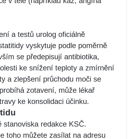
ce v těle (například kaz, angína
í a testů urolog oficiálně
statitidy vyskytuje podle poměrně
ím se předepisují antibiotika,
bolesti ke snížení teploty a zmírnění
aty a zlepšení průchodu moči se
ž probíhá zotavení, může lékař
ravy ke konsolidaci účinku.
tidu
ě stanoviska redakce KSČ.
se toho můžete zasílat na adresu