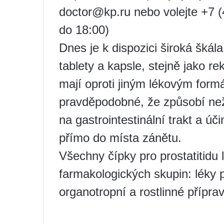
doctor@kp.ru
nebo volejte +7 (
do 18:00)
Dnes je k dispozici široká škála 
tablety a kapsle, stejně jako rek
mají oproti jiným lékovým form
pravděpodobné, že způsobí ne
na gastrointestinální trakt a úč
přímo do místa zánětu.
Všechny čípky pro prostatitidu l
farmakologických skupin: léky pro
organotropní a rostlinné příprav