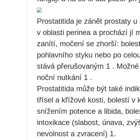
Prostatitida je zánět prostaty 
v oblasti perinea a prochází jí
zanítí, močení se zhorší: boles
pohlavního styku nebo po celou
stává přerušovaným 1 . Možné 
noční nutkání 1 .
Prostatitida může být také indi
třísel a křížové kosti, bolestí 
snížením potence a libida, bol
intoxikace (slabost, únava, zvýš
nevolnost a zvracení) 1.