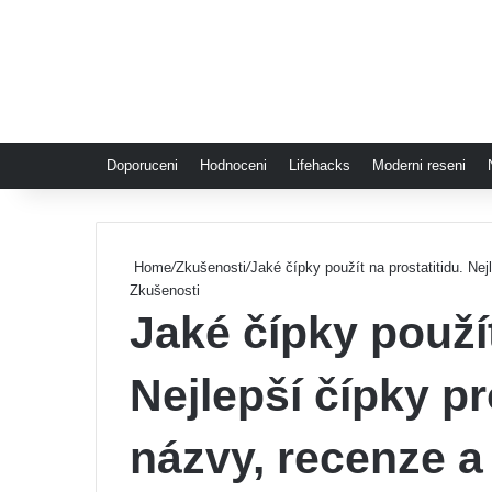
Doporuceni
Hodnoceni
Lifehacks
Moderni reseni
Home
/
Zkušenosti
/
Jaké čípky použít na prostatitidu. Ne
Zkušenosti
Jaké čípky použít
Nejlepší čípky p
názvy, recenze a