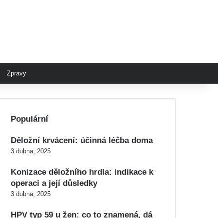
Zpravy
Populární
Děložní krvácení: účinná léčba doma
3 dubna, 2025
Konizace děložního hrdla: indikace k
operaci a její důsledky
3 dubna, 2025
HPV typ 59 u žen: co to znamená, dá