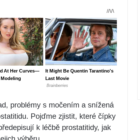
 zad, problémy s močením a snížená
titidu. Pojďme zjistit, které čípky
předepisují k léčbě prostatitidy, jak
jejich výběru