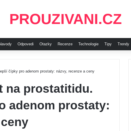
PROUZIVANI.CZ
Navody
Odpovedi
Otazky
Recenze
Technologie
Tipy
Trendy
jlepší čípky pro adenom prostaty: názvy, recenze a ceny
 na prostatitidu.
ro adenom prostaty:
 ceny