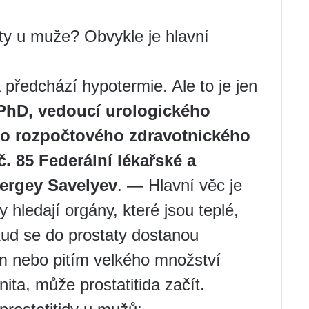
ty u muže? Obvykle je hlavní
a předchází hypotermie. Ale to je jen
PhD, vedoucí urologického
ho rozpočtového zdravotnického
. 85 Federální lékařské a
ergey Savelyev
. — Hlavní věc je
 hledají orgány, které jsou teplé,
okud se do prostaty dostanou
m nebo pitím velkého množství
ita, může prostatitida začít.