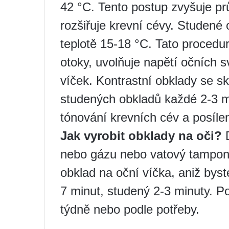
42 °C. Tento postup zvyšuje pr
rozšiřuje krevní cévy. Studené 
teplotě 15-18 °C. Tato procedu
otoky, uvolňuje napětí očních s
víček. Kontrastní obklady se skl
studených obkladů každé 2-3 m
tónování krevních cév a posílen
Jak vyrobit obklady na oči?
D
nebo gázu nebo vatový tampon. 
obklad na oční víčka, aniž byste
7 minut, studený 2-3 minuty. P
týdně nebo podle potřeby.