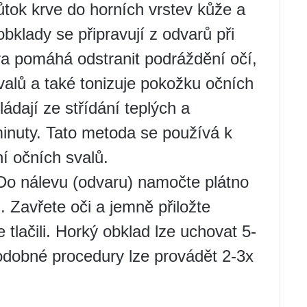
ůtok krve do horních vrstev kůže a
obklady se připravují z odvarů při
ra pomáhá odstranit podráždění očí,
valů a také tonizuje pokožku očních
ádají ze střídání teplých a
inuty. Tato metoda se používá k
í očních svalů.
o nálevu (odvaru) namočte plátno
Zavřete oči a jemně přiložte
 tlačili. Horký obklad lze uchovat 5-
odobné procedury lze provádět 2-3x