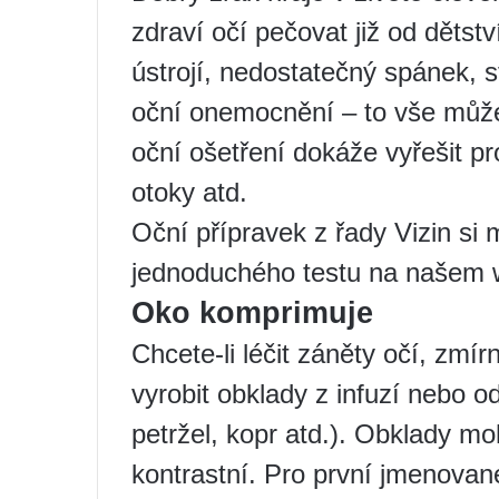
zdraví očí pečovat již od děts
ústrojí, nedostatečný spánek, s
oční onemocnění – to vše může 
oční ošetření dokáže vyřešit pr
otoky atd.
Oční přípravek z řady Vizin si
jednoduchého testu na našem 
Oko komprimuje
Chcete-li léčit záněty očí, zmír
vyrobit obklady z infuzí nebo o
petržel, kopr atd.). Obklady m
kontrastní. Pro první jmenované