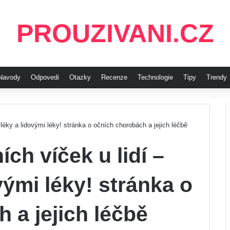
PROUZIVANI.CZ
Navody
Odpovedi
Otazky
Recenze
Technologie
Tipy
Trendy
éky a lidovými léky! stránka o očních chorobách a jejich léčbě
h víček u lidí –
vými léky! stránka o
 a jejich léčbě