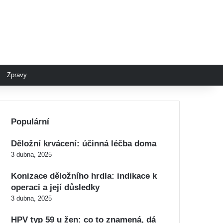
Zpravy
Populární
Děložní krvácení: účinná léčba doma
3 dubna, 2025
Konizace děložního hrdla: indikace k
operaci a její důsledky
3 dubna, 2025
HPV typ 59 u žen: co to znamená, dá