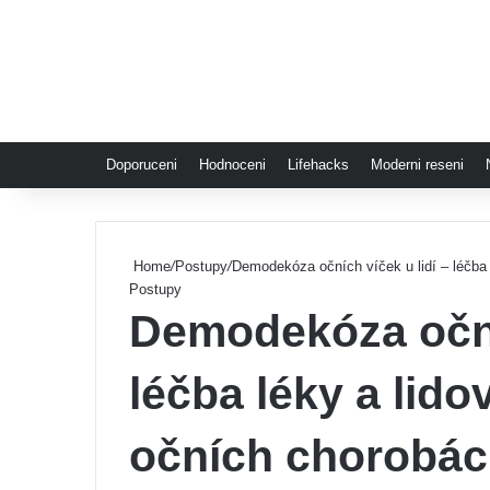
Doporuceni
Hodnoceni
Lifehacks
Moderni reseni
Home
/
Postupy
/
Demodekóza očních víček u lidí – léčba l
Postupy
Demodekóza očníc
léčba léky a lido
očních chorobách