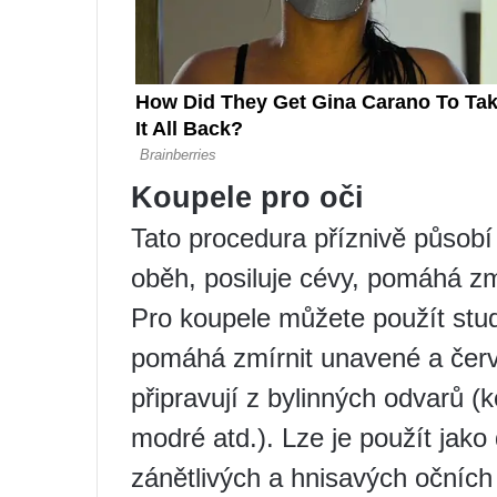
Koupele pro oči
Tato procedura příznivě působí
oběh, posiluje cévy, pomáhá z
Pro koupele můžete použít stud
pomáhá zmírnit unavené a červ
připravují z bylinných odvarů (
modré atd.). Lze je použít jako
zánětlivých a hnisavých očníc