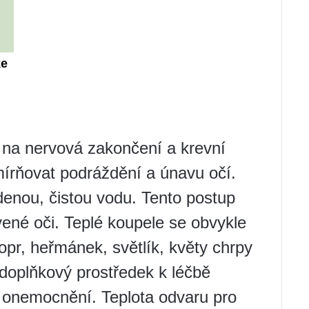
 na nervová zakončení a krevní
mírňovat podráždění a únavu očí.
enou, čistou vodu. Tento postup
ené oči. Teplé koupele se obvykle
kopr, heřmánek, světlík, květy chrpy
 doplňkový prostředek k léčbě
h onemocnění. Teplota odvaru pro