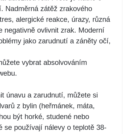
tví. Nadměrná zátěž zrakového
tres, alergické reakce, úrazy, různá
negativně ovlivnit zrak. Moderní
oblémy jako zarudnutí a záněty očí,
 můžete vybrat absolvováním
webu.
nit únavu a zarudnutí, můžete si
dvarů z bylin (heřmánek, máta,
ohou být horké, studené nebo
 se používají nálevy o teplotě 38-