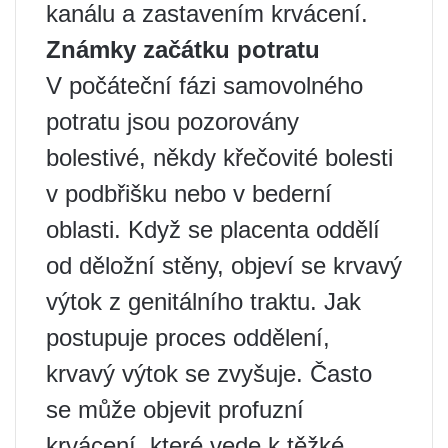
kanálu a zastavením krvácení.
Známky začátku potratu
V počáteční fázi samovolného
potratu jsou pozorovány
bolestivé, někdy křečovité bolesti
v podbřišku nebo v bederní
oblasti. Když se placenta oddělí
od děložní stěny, objeví se krvavý
výtok z genitálního traktu. Jak
postupuje proces oddělení,
krvavý výtok se zvyšuje. Často
se může objevit profuzní
krvácení, které vede k těžké