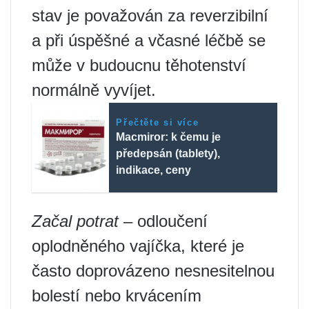
stav je považován za reverzibilní
a při úspěšné a včasné léčbě se
může v budoucnu těhotenství
normálně vyvíjet.
Přečtěte si více
Macmiror: k čemu je
předepsán (tablety),
indikace, ceny
Začal potrat
– odloučení
oplodněného vajíčka, které je
často doprovázeno nesnesitelnou
bolestí nebo krvácením