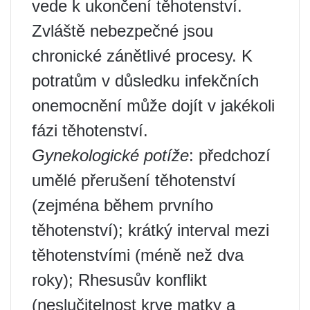
vede k ukončení těhotenství.
Zvláště nebezpečné jsou
chronické zánětlivé procesy. K
potratům v důsledku infekčních
onemocnění může dojít v jakékoli
fázi těhotenství.
Gynekologické potíže
: předchozí
umělé přerušení těhotenství
(zejména během prvního
těhotenství); krátký interval mezi
těhotenstvími (méně než dva
roky); Rhesusův konflikt
(neslučitelnost krve matky a