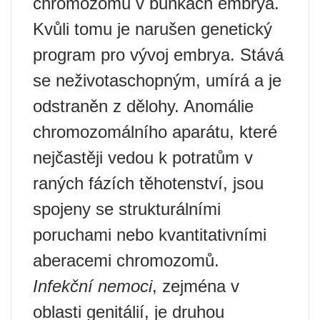
chromozomů v buňkách embrya.
Kvůli tomu je narušen genetický
program pro vývoj embrya. Stává
se neživotaschopným, umírá a je
odstraněn z dělohy. Anomálie
chromozomálního aparátu, které
nejčastěji vedou k potratům v
raných fázích těhotenství, jsou
spojeny se strukturálními
poruchami nebo kvantitativními
aberacemi chromozomů.
Infekční nemoci
, zejména v
oblasti genitálií, je druhou