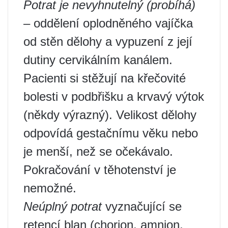
Potrat je nevyhnutelný (probíhá)
– oddělení oplodněného vajíčka
od stěn dělohy a vypuzení z její
dutiny cervikálním kanálem.
Pacienti si stěžují na křečovité
bolesti v podbřišku a krvavý výtok
(někdy výrazný). Velikost dělohy
odpovídá gestačnímu věku nebo
je menší, než se očekávalo.
Pokračování v těhotenství je
nemožné.
Neúplný potrat
vyznačující se
retencí blan (chorion, amnion,