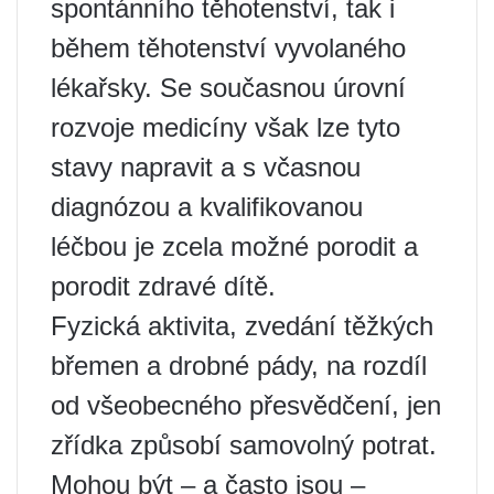
spontánního těhotenství, tak i
během těhotenství vyvolaného
lékařsky. Se současnou úrovní
rozvoje medicíny však lze tyto
stavy napravit a s včasnou
diagnózou a kvalifikovanou
léčbou je zcela možné porodit a
porodit zdravé dítě.
Fyzická aktivita, zvedání těžkých
břemen a drobné pády, na rozdíl
od všeobecného přesvědčení, jen
zřídka způsobí samovolný potrat.
Mohou být – a často jsou –