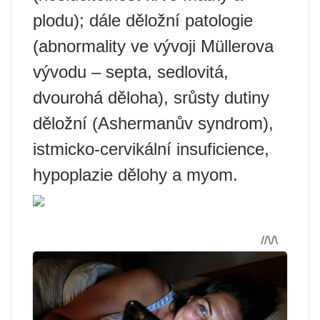
plodu); dále děložní patologie
(abnormality ve vývoji Müllerova
vývodu – septa, sedlovitá,
dvourohá děloha), srůsty dutiny
děložní (Ashermanův syndrom),
istmicko-cervikální insuficience,
hypoplazie dělohy a myom.