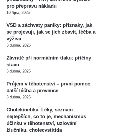
pro přepravu nákladu
10 října, 2025
VSD a záchvaty paniky: příznaky, jak
se projevují, jak se jich zbavit, léčba a
výživa
3 dubna, 2025
Závratě při normálním tlaku: příčiny
stavu
3 dubna, 2025
Průjem v těhotenství – první pomoc,
další léčba a prevence
3 dubna, 2025
Cholekinetika. Léky, seznam
nejlepších, co to je, mechanismus
účinku v těhotenství, uzlování
žlučníku, cholecystitida