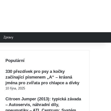
Zpravy
Populární
330 přezdívek pro psy a kočky
začínající písmenem „A“ – krásná
jména pro zvířata pro chlapce a dívky
10 října, 2025
Citroen Jumper (2013): typická závada
– Autoservis, náhradní díly,
pneumatiky – ATI, Centrum: Systém