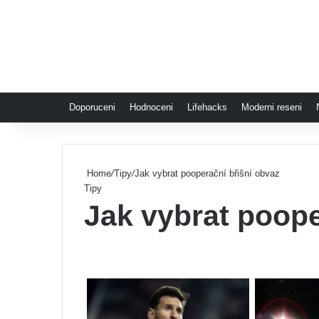
Doporuceni
Hodnoceni
Lifehacks
Moderni reseni
Home
/
Tipy
/
Jak vybrat pooperační břišní obvaz
Tipy
Jak vybrat poope