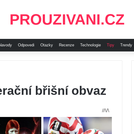
PROUZIVANI.CZ
Navody
Odpovedi
Otazky
Recenze
Technologie
Tipy
Trendy
rační břišní obvaz