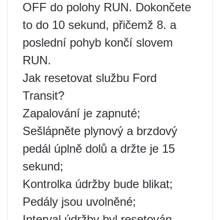
OFF do polohy RUN. Dokončete
to do 10 sekund, přičemž 8. a
poslední pohyb končí slovem
RUN.
Jak resetovat službu Ford
Transit?
Zapalování je zapnuté;
Sešlápněte plynový a brzdový
pedál úplně dolů a držte je 15
sekund;
Kontrolka údržby bude blikat;
Pedály jsou uvolněné;
Interval údržby byl resetován.