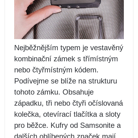
Nejběžnějším typem je vestavěný
kombinační zámek s třímístným
nebo čtyřmístným kódem.
Podívejme se blíže na strukturu
tohoto zámku. Obsahuje
západku, tři nebo čtyři očíslovaná
kolečka, otevírací tlačítka a sloty
pro běžce. Kufry od Samsonite a
dalších oblíbených značek mají