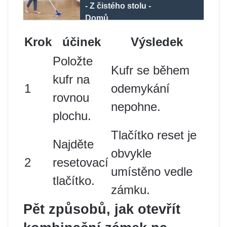
- Z čistého stolu -
Domů
Krok
účinek
Výsledek
Položte
Kufr se během
kufr na
1
odemykání
rovnou
nepohne.
plochu.
Tlačítko reset je
Najděte
obvykle
2
resetovací
umístěno vedle
tlačítko.
zámku.
Pět způsobů, jak otevřít