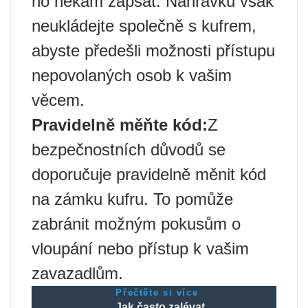
ho někam zapsat. Nahrávku však
neukládejte společně s kufrem,
abyste předešli možnosti přístupu
nepovolaných osob k vašim
věcem.
Pravidelně měňte kód:
Z
bezpečnostních důvodů se
doporučuje pravidelně měnit kód
na zámku kufru. To pomůže
zabránit možným pokusům o
vloupání nebo přístup k vašim
zavazadlům.
Přečtěte si více
Jak často zalévat