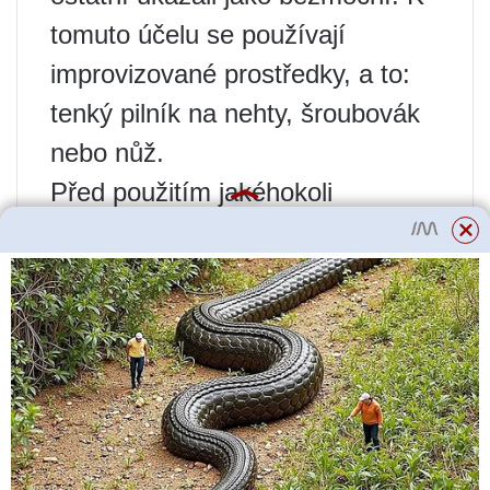
tomuto účelu se používají
improvizované prostředky, a to:
tenký pilník na nehty, šroubovák
nebo nůž.
Před použitím jakéhokoli
produktu je nutné pečlivě přečíst
pokyny. Obvykle je součástí
cestovního pouzdra.
Pokud žádné z těchto zařízení
nefunguje, pak v tomto
případě můžete použít pilu na
železo.
Je vhodnější pro